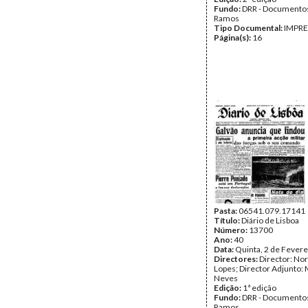
Fundo:
DRR - Documentos
Ramos
Tipo Documental:
IMPR
Página(s):
16
Pasta:
06541.079.17141
Título:
Diário de Lisboa
Número:
13700
Ano:
40
Data:
Quinta, 2 de Fevere
Directores:
Director: No
Lopes; Director Adjunto: 
Neves
Edição:
1ª edição
Fundo:
DRR - Documentos
Ramos