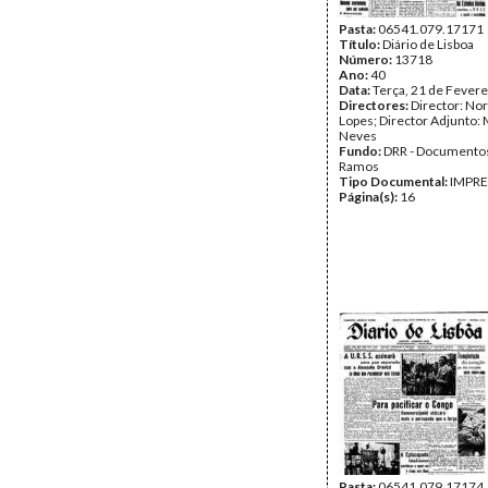
Pasta:
06541.079.17171
Título:
Diário de Lisboa
Número:
13718
Ano:
40
Data:
Terça, 21 de Fevere
Directores:
Director: No
Lopes; Director Adjunto: 
Neves
Fundo:
DRR - Documentos
Ramos
Tipo Documental:
IMPR
Página(s):
16
Pasta:
06541.079.17174