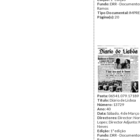
Fundo:
DRR - Documentos
Ramos
Tipo Documental:
IMPR
Página(s):
20
Pasta:
06541.079.17189
Título:
Diário de Lisboa
Número:
13729
Ano:
40
Data:
Sábado, 4 de Março
Directores:
Director: No
Lopes; Director Adjunto: 
Neves
Edição:
1ª edição
Fundo:
DRR - Documentos
Ramos