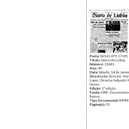
Pasta:
06541.079.17105
Título:
Diário de Lisboa
Número:
13681
Ano:
40
Data:
Sábado, 14 de Janei
Directores:
Director: No
Lopes; Director Adjunto: 
Neves
Edição:
1ª edição
Fundo:
DRR - Documentos
Ramos
Tipo Documental:
IMPR
Página(s):
35