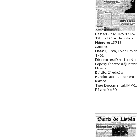
Pasta:
06541.079.17162
Título:
Diário de Lisboa
Número:
13713
Ano:
40
Data:
Quinta, 16 de Fever
1961
Directores:
Director: No
Lopes; Director Adjunto: 
Neves
Edição:
2ª edição
Fundo:
DRR - Documentos
Ramos
Tipo Documental:
IMPR
Página(s):
20