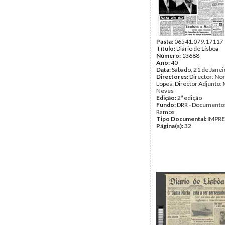
Pasta:
06541.079.17117
Título:
Diário de Lisboa
Número:
13688
Ano:
40
Data:
Sábado, 21 de Janei
Directores:
Director: No
Lopes; Director Adjunto: 
Neves
Edição:
2ª edição
Fundo:
DRR - Documentos
Ramos
Tipo Documental:
IMPR
Página(s):
32