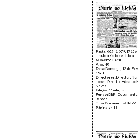
Pasta:
06541.079.17156
Título:
Diário de Lisboa
Número:
13710
Ano:
40
Data:
Domingo, 12 de Fev
1961
Directores:
Director: No
Lopes; Director Adjunto: 
Neves
Edição:
1ª edição
Fundo:
DRR - Documentos
Ramos
Tipo Documental:
IMPR
Página(s):
16