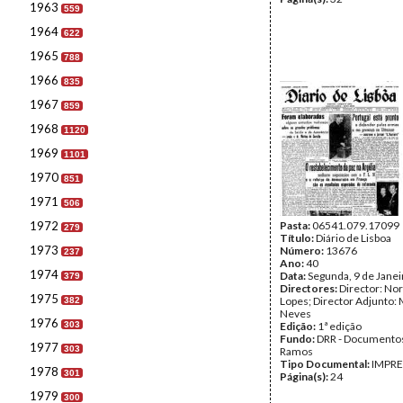
1963
559
1964
622
1965
788
1966
835
1967
859
1968
1120
1969
1101
1970
851
1971
506
1972
Pasta:
06541.079.17099
279
Título:
Diário de Lisboa
1973
Número:
13676
237
Ano:
40
1974
Data:
Segunda, 9 de Jane
379
Directores:
Director: No
1975
Lopes; Director Adjunto: 
382
Neves
1976
303
Edição:
1ª edição
Fundo:
DRR - Documentos
1977
303
Ramos
Tipo Documental:
IMPR
1978
301
Página(s):
24
1979
300