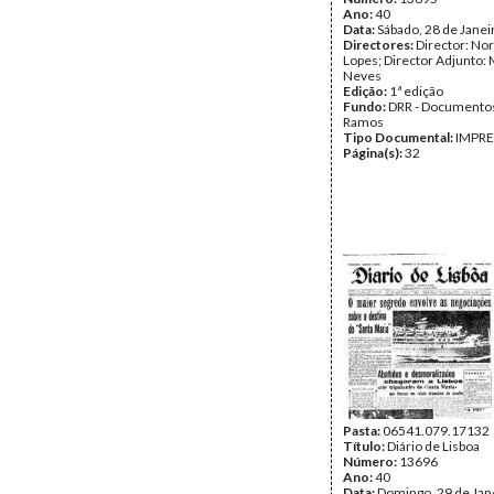
Ano:
40
Data:
Sábado, 28 de Janei
Directores:
Director: No
Lopes; Director Adjunto: 
Neves
Edição:
1ª edição
Fundo:
DRR - Documentos
Ramos
Tipo Documental:
IMPR
Página(s):
32
Pasta:
06541.079.17132
Título:
Diário de Lisboa
Número:
13696
Ano:
40
Data:
Domingo, 29 de Jan