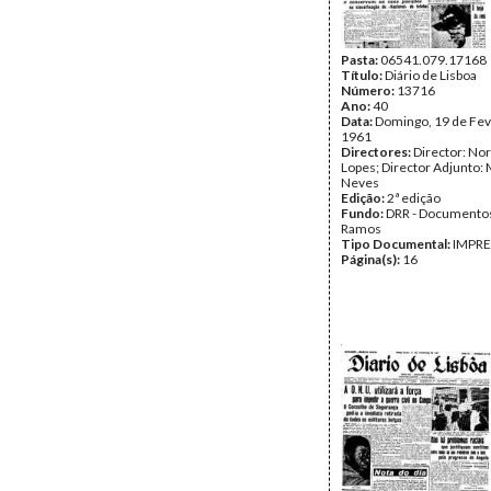
Pasta:
06541.079.17168
Título:
Diário de Lisboa
Número:
13716
Ano:
40
Data:
Domingo, 19 de Fev
1961
Directores:
Director: No
Lopes; Director Adjunto: 
Neves
Edição:
2ª edição
Fundo:
DRR - Documentos
Ramos
Tipo Documental:
IMPR
Página(s):
16