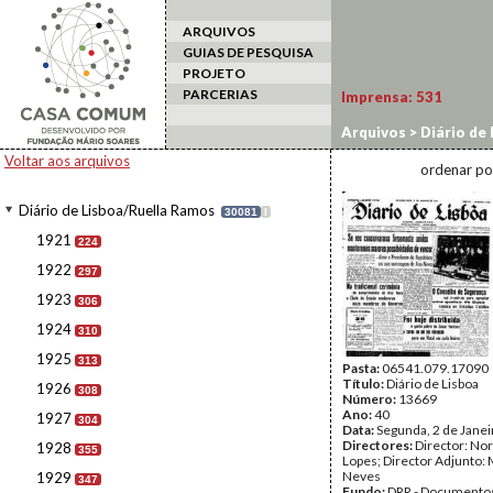
ARQUIVOS
GUIAS DE PESQUISA
PROJETO
PARCERIAS
Imprensa:
531
Arquivos
>
Diário de
Voltar aos arquivos
ordenar po
Diário de Lisboa/Ruella Ramos
30081
I
1921
224
1922
297
1923
306
1924
310
1925
313
Pasta:
06541.079.17090
Título:
Diário de Lisboa
1926
308
Número:
13669
Ano:
40
1927
304
Data:
Segunda, 2 de Jane
Directores:
Director: No
1928
355
Lopes; Director Adjunto: 
Neves
1929
347
Fundo:
DRR - Documentos