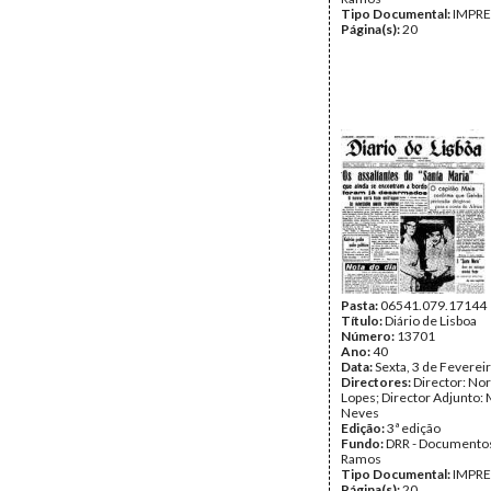
Tipo Documental:
IMPR
Página(s):
20
Pasta:
06541.079.17144
Título:
Diário de Lisboa
Número:
13701
Ano:
40
Data:
Sexta, 3 de Feverei
Directores:
Director: No
Lopes; Director Adjunto: 
Neves
Edição:
3ª edição
Fundo:
DRR - Documentos
Ramos
Tipo Documental:
IMPR
Página(s):
20