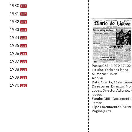
1980
297
1981
302
1982
301
1983
301
1984
303
1985
301
1986
255
1987
299
Pasta:
06541.079.17102
1988
Título:
Diário de Lisboa
303
Número:
13678
1989
Ano:
40
293
Data:
Quarta, 11 de Janei
1990
230
Directores:
Director: No
Lopes; Director Adjunto: 
Neves
Fundo:
DRR - Documentos
Ramos
Tipo Documental:
IMPR
Página(s):
20