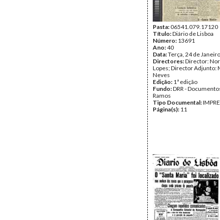
Pasta:
06541.079.17120
Título:
Diário de Lisboa
Número:
13691
Ano:
40
Data:
Terça, 24 de Janeir
Directores:
Director: No
Lopes; Director Adjunto: 
Neves
Edição:
1ª edição
Fundo:
DRR - Documentos
Ramos
Tipo Documental:
IMPR
Página(s):
11