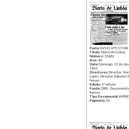
Pasta:
06541.079.17108
Título:
Diário de Lisboa
Número:
13682
Ano:
40
Data:
Domingo, 15 de Jan
1961
Directores:
Director: No
Lopes; Director Adjunto: 
Neves
Edição:
2ª edição
Fundo:
DRR - Documentos
Ramos
Tipo Documental:
IMPR
Página(s):
16