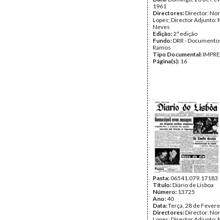
1961
Directores:
Director: No
Lopes; Director Adjunto: 
Neves
Edição:
2ª edição
Fundo:
DRR - Documentos
Ramos
Tipo Documental:
IMPR
Página(s):
16
Pasta:
06541.079.17183
Título:
Diário de Lisboa
Número:
13725
Ano:
40
Data:
Terça, 28 de Fevere
Directores:
Director: No
Lopes; Director Adjunto: 