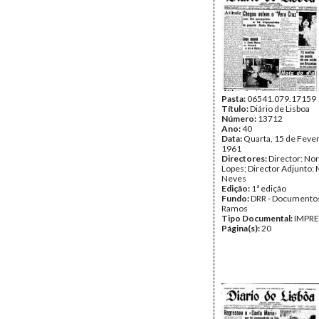
Pasta:
06541.079.17159
Título:
Diário de Lisboa
Número:
13712
Ano:
40
Data:
Quarta, 15 de Fever
1961
Directores:
Director: No
Lopes; Director Adjunto: 
Neves
Edição:
1ª edição
Fundo:
DRR - Documentos
Ramos
Tipo Documental:
IMPR
Página(s):
20