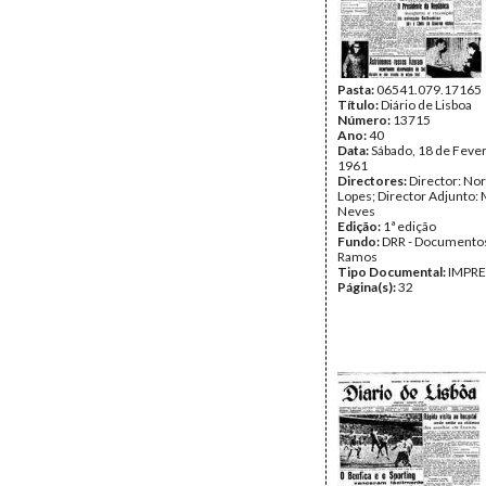
Pasta:
06541.079.17165
Título:
Diário de Lisboa
Número:
13715
Ano:
40
Data:
Sábado, 18 de Fever
1961
Directores:
Director: No
Lopes; Director Adjunto: 
Neves
Edição:
1ª edição
Fundo:
DRR - Documentos
Ramos
Tipo Documental:
IMPR
Página(s):
32