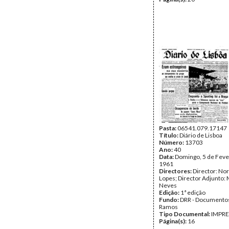
Pasta:
06541.079.17147
Título:
Diário de Lisboa
Número:
13703
Ano:
40
Data:
Domingo, 5 de Feve
1961
Directores:
Director: No
Lopes; Director Adjunto: 
Neves
Edição:
1ª edição
Fundo:
DRR - Documentos
Ramos
Tipo Documental:
IMPR
Página(s):
16