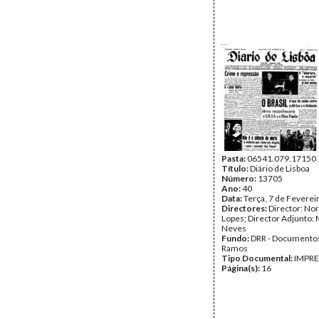
Pasta:
06541.079.17150
Título:
Diário de Lisboa
Número:
13705
Ano:
40
Data:
Terça, 7 de Feverei
Directores:
Director: No
Lopes; Director Adjunto: 
Neves
Fundo:
DRR - Documentos
Ramos
Tipo Documental:
IMPR
Página(s):
16