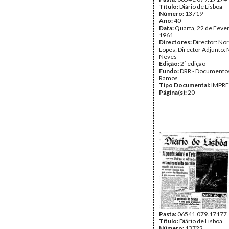
Título:
Diário de Lisboa
Número:
13719
Ano:
40
Data:
Quarta, 22 de Fever
1961
Directores:
Director: No
Lopes; Director Adjunto: 
Neves
Edição:
2ª edição
Fundo:
DRR - Documentos
Ramos
Tipo Documental:
IMPR
Página(s):
20
Pasta:
06541.079.17177
Título:
Diário de Lisboa
Número:
13722