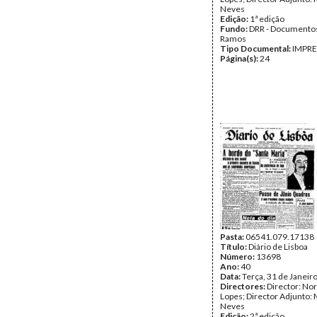
Neves
Edição:
1ª edição
Fundo:
DRR - Documentos
Ramos
Tipo Documental:
IMPR
Página(s):
24
Pasta:
06541.079.17138
Título:
Diário de Lisboa
Número:
13698
Ano:
40
Data:
Terça, 31 de Janeir
Directores:
Director: No
Lopes; Director Adjunto: 
Neves
Edição:
2ª edição