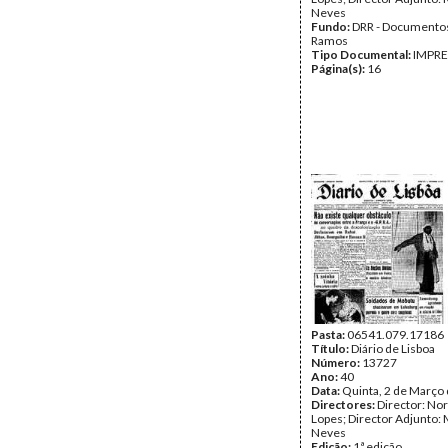
Neves
Fundo:
DRR - Documentos
Ramos
Tipo Documental:
IMPR
Página(s):
16
Pasta:
06541.079.17186
Título:
Diário de Lisboa
Número:
13727
Ano:
40
Data:
Quinta, 2 de Março
Directores:
Director: No
Lopes; Director Adjunto: 
Neves
Edição:
1ª edição