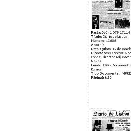
Pasta:
06541.079.17114
Título:
Diário de Lisboa
Número:
13686
Ano:
40
Data:
Quinta, 19 de Janei
Directores:
Director: No
Lopes; Director Adjunto: 
Neves
Fundo:
DRR - Documentos
Ramos
Tipo Documental:
IMPR
Página(s):
20