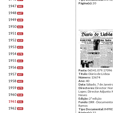
Página(s):
20
1947
381
1948
447
1949
428
1950
421
1951
421
1952
419
1953
413
1954
378
1955
411
1956
444
Pasta:
06541.079.17096
Título:
Diário de Lisboa
1957
457
Número:
13674
1958
Ano:
40
462
Data:
Sábado, 7 de Janeir
1959
Directores:
Director: No
479
Lopes; Director Adjunto: 
1960
Neves
518
Edição:
2ª edição
1961
Fundo:
DRR - Documentos
531
Ramos
1962
495
Tipo Documental:
IMPR
Página(s):
32