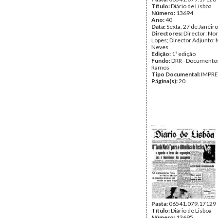
Título:
Diário de Lisboa
Número:
13694
Ano:
40
Data:
Sexta, 27 de Janeir
Directores:
Director: No
Lopes; Director Adjunto: 
Neves
Edição:
1ª edição
Fundo:
DRR - Documentos
Ramos
Tipo Documental:
IMPR
Página(s):
20
Pasta:
06541.079.17129
Título:
Diário de Lisboa
Número:
13695