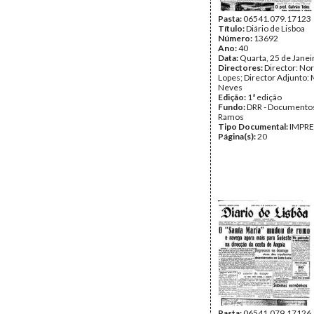
Pasta:
06541.079.17123
Título:
Diário de Lisboa
Número:
13692
Ano:
40
Data:
Quarta, 25 de Janei
Directores:
Director: No
Lopes; Director Adjunto: 
Neves
Edição:
1ª edição
Fundo:
DRR - Documentos
Ramos
Tipo Documental:
IMPR
Página(s):
20
Pasta:
06541.079.17126