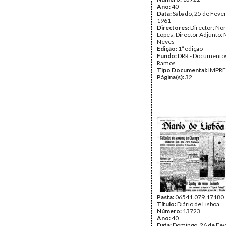
Ano:
40
Data:
Sábado, 25 de Fever
1961
Directores:
Director: No
Lopes; Director Adjunto: 
Neves
Edição:
1ª edição
Fundo:
DRR - Documentos
Ramos
Tipo Documental:
IMPR
Página(s):
32
Pasta:
06541.079.17180
Título:
Diário de Lisboa
Número:
13723
Ano:
40
Data:
Domingo, 26 de Fev