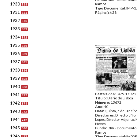
1930
Ramos
318
Tipo Documental:
IMPR
1931
Página(s):
28
321
1932
376
1933
383
1934
392
1935
389
1936
389
1937
365
1938
396
1939
408
1940
388
Pasta:
06541.079.17093
1941
372
Título:
Diário de Lisboa
Número:
13672
1942
374
Ano:
40
Data:
Quinta, 5 de Janeir
1943
672
Directores:
Director: No
1944
Lopes; Director Adjunto: 
742
Neves
1945
Fundo:
DRR - Documentos
540
Ramos
1946
Tipo Documental:
IMPR
477