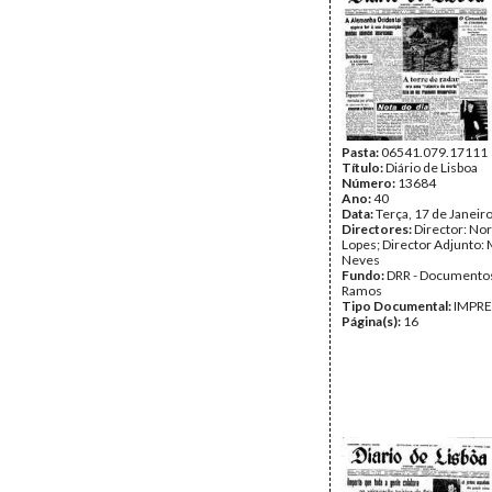
Pasta:
06541.079.17111
Título:
Diário de Lisboa
Número:
13684
Ano:
40
Data:
Terça, 17 de Janeir
Directores:
Director: No
Lopes; Director Adjunto: 
Neves
Fundo:
DRR - Documentos
Ramos
Tipo Documental:
IMPR
Página(s):
16