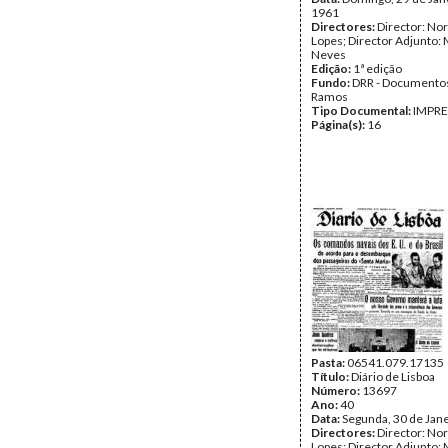
1961
Directores:
Director: No
Lopes; Director Adjunto: 
Neves
Edição:
1ª edição
Fundo:
DRR - Documentos
Ramos
Tipo Documental:
IMPR
Página(s):
16
Pasta:
06541.079.17135
Título:
Diário de Lisboa
Número:
13697
Ano:
40
Data:
Segunda, 30 de Jan
Directores:
Director: No
Lopes; Director Adjunto: 