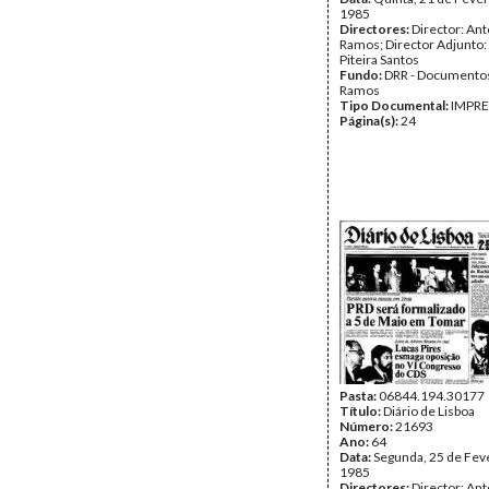
1985
Directores:
Director: Ant
Ramos; Director Adjunto
Piteira Santos
Fundo:
DRR - Documentos
Ramos
Tipo Documental:
IMPR
Página(s):
24
Pasta:
06844.194.30177
Título:
Diário de Lisboa
Número:
21693
Ano:
64
Data:
Segunda, 25 de Fev
1985
Directores:
Director: Ant