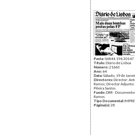
Pasta:
06844.194.30147
Título:
Diário de Lisboa
Número:
21663
Ano:
64
Data:
Sábado, 19 de Janei
Directores:
Director: Ant
Ramos; Director Adjunto
Piteira Santos
Fundo:
DRR - Documentos
Ramos
Tipo Documental:
IMPR
Página(s):
28