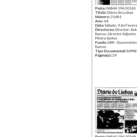
Pasta:
06844.194.30165
Título:
Diário de Lisboa
Número:
21681
Ano:
64
Data:
Sábado, 9 de Fever
Directores:
Director: Ant
Ramos; Director Adjunto
Piteira Santos
Fundo:
DRR - Documentos
Ramos
Tipo Documental:
IMPR
Página(s):
29
Pasta:
06844.194.30168