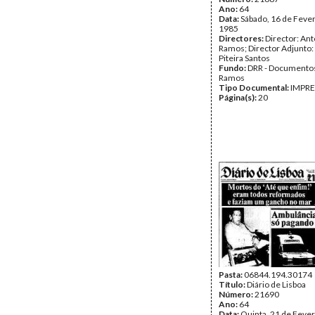
Ano:
64
Data:
Sábado, 16 de Fever
1985
Directores:
Director: Ant
Ramos; Director Adjunto
Piteira Santos
Fundo:
DRR - Documentos
Ramos
Tipo Documental:
IMPR
Página(s):
20
Pasta:
06844.194.30174
Título:
Diário de Lisboa
Número:
21690
Ano:
64
Data:
Quinta, 21 de Fever