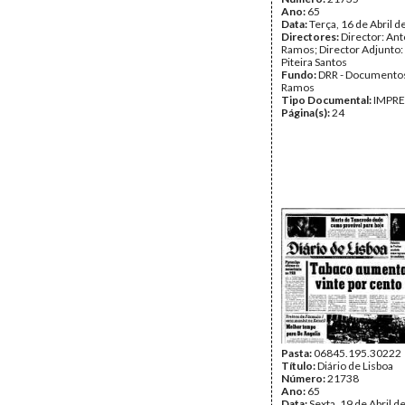
Ano:
65
Data:
Terça, 16 de Abril 
Directores:
Director: Ant
Ramos; Director Adjunto
Piteira Santos
Fundo:
DRR - Documentos
Ramos
Tipo Documental:
IMPR
Página(s):
24
Pasta:
06845.195.30222
Título:
Diário de Lisboa
Número:
21738
Ano:
65
Data:
Sexta, 19 de Abril d