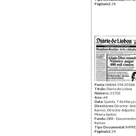
Página(s):
28
Pasta:
06844.194.30186
Título:
Diário de Lisboa
Número:
21702
Ano:
64
Data:
Quinta, 7 de Março
Directores:
Director: Ant
Ramos; Director Adjunto
Piteira Santos
Fundo:
DRR - Documentos
Ramos
Tipo Documental:
IMPR
Página(s):
24