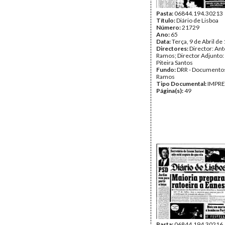
Pasta:
06844.194.30213
Título:
Diário de Lisboa
Número:
21729
Ano:
65
Data:
Terça, 9 de Abril de
Directores:
Director: Ant
Ramos; Director Adjunto
Piteira Santos
Fundo:
DRR - Documentos
Ramos
Tipo Documental:
IMPR
Página(s):
49
Pasta:
06844.194.30216