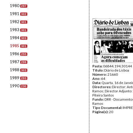
1980
297
1981
302
1982
301
1983
301
1984
303
1985
301
1986
255
1987
299
Pasta:
06844.194.30144
1988
Título:
Diário de Lisboa
303
Número:
21660
1989
Ano:
64
293
Data:
Quarta, 16 de Janei
1990
230
Directores:
Director: Ant
Ramos; Director Adjunto
Piteira Santos
Fundo:
DRR - Documentos
Ramos
Tipo Documental:
IMPR
Página(s):
20