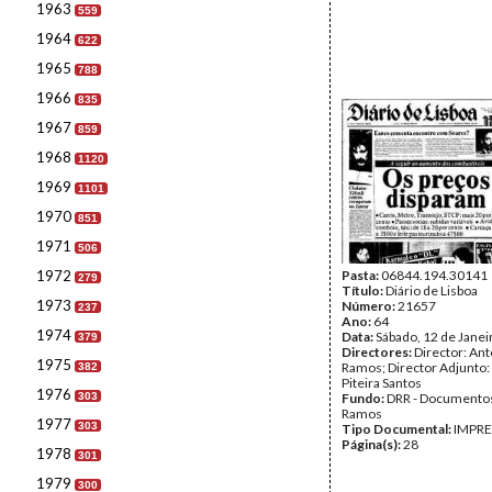
1963
559
1964
622
1965
788
1966
835
1967
859
1968
1120
1969
1101
1970
851
1971
506
1972
Pasta:
06844.194.30141
279
Título:
Diário de Lisboa
1973
Número:
21657
237
Ano:
64
1974
Data:
Sábado, 12 de Janei
379
Directores:
Director: Ant
1975
Ramos; Director Adjunto
382
Piteira Santos
1976
303
Fundo:
DRR - Documentos
Ramos
1977
303
Tipo Documental:
IMPR
Página(s):
28
1978
301
1979
300