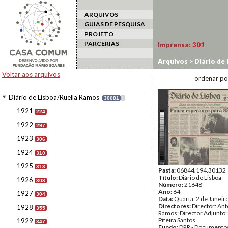
ARQUIVOS
GUIAS DE PESQUISA
PROJETO
PARCERIAS
Imprensa:
301
Arquivos
>
Diário de
Voltar aos arquivos
ordenar po
Diário de Lisboa/Ruella Ramos
30081
I
1921
224
1922
297
1923
306
1924
310
1925
313
Pasta:
06844.194.30132
Título:
Diário de Lisboa
1926
308
Número:
21648
Ano:
64
1927
304
Data:
Quarta, 2 de Janeir
Directores:
Director: Ant
1928
355
Ramos; Director Adjunto
Piteira Santos
1929
347
Fundo:
DRR - Documentos