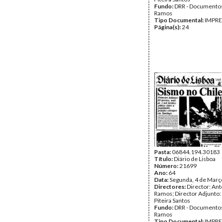
Fundo:
DRR - Documentos
Ramos
Tipo Documental:
IMPR
Página(s):
24
Pasta:
06844.194.30183
Título:
Diário de Lisboa
Número:
21699
Ano:
64
Data:
Segunda, 4 de Març
Directores:
Director: Ant
Ramos; Director Adjunto
Piteira Santos
Fundo:
DRR - Documentos
Ramos
Tipo Documental:
IMPR