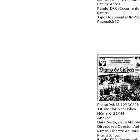
Piteira Santos
Fundo:
DRR - Documentos
Ramos
Tipo Documental:
IMPR
Página(s):
33
Pasta:
06845.195.30228
Título:
Diário de Lisboa
Número:
21744
Ano:
65
Data:
Sexta, 26 de Abril d
Directores:
Director: Ant
Ramos; Director Adjunto
Piteira Santos
Fundo:
DRR - Documentos