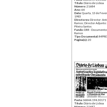
Título:
Diário de Lisboa
Número:
21684
Ano:
64
Data:
Quarta, 13 de Fever
1985
Directores:
Director: Ant
Ramos; Director Adjunto
Piteira Santos
Fundo:
DRR - Documentos
Ramos
Tipo Documental:
IMPR
Página(s):
20
Pasta:
06844.194.30171
Título:
Diário de Lisboa
Número:
21687