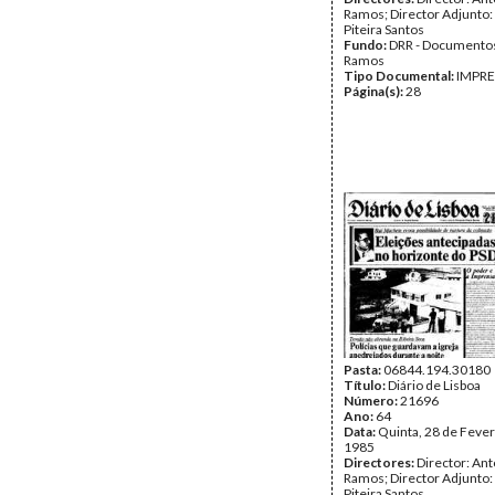
Ramos; Director Adjunto
Piteira Santos
Fundo:
DRR - Documentos
Ramos
Tipo Documental:
IMPR
Página(s):
28
Pasta:
06844.194.30180
Título:
Diário de Lisboa
Número:
21696
Ano:
64
Data:
Quinta, 28 de Fever
1985
Directores:
Director: Ant
Ramos; Director Adjunto
Piteira Santos