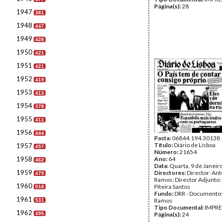
Página(s):
28
1947
381
1948
447
1949
428
1950
421
1951
421
1952
419
1953
413
1954
378
1955
411
1956
444
Pasta:
06844.194.30138
Título:
Diário de Lisboa
1957
457
Número:
21654
1958
Ano:
64
462
Data:
Quarta, 9 de Janeir
1959
Directores:
Director: Ant
479
Ramos; Director Adjunto
1960
Piteira Santos
518
Fundo:
DRR - Documentos
1961
Ramos
531
Tipo Documental:
IMPR
1962
495
Página(s):
24