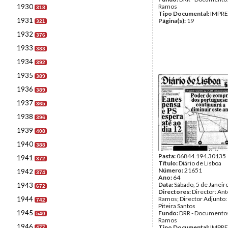
1930
Ramos
318
Tipo Documental:
IMPR
1931
Página(s):
19
321
1932
376
1933
383
1934
392
1935
389
1936
389
1937
365
1938
396
1939
408
1940
388
Pasta:
06844.194.30135
1941
372
Título:
Diário de Lisboa
Número:
21651
1942
374
Ano:
64
Data:
Sábado, 5 de Janeir
1943
672
Directores:
Director: Ant
1944
Ramos; Director Adjunto
742
Piteira Santos
1945
Fundo:
DRR - Documentos
540
Ramos
1946
Tipo Documental:
IMPR
477