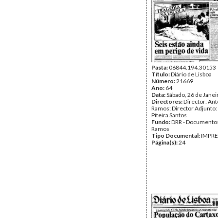
Pasta:
06844.194.30153
Título:
Diário de Lisboa
Número:
21669
Ano:
64
Data:
Sábado, 26 de Janei
Directores:
Director: Ant
Ramos; Director Adjunto
Piteira Santos
Fundo:
DRR - Documentos
Ramos
Tipo Documental:
IMPR
Página(s):
24