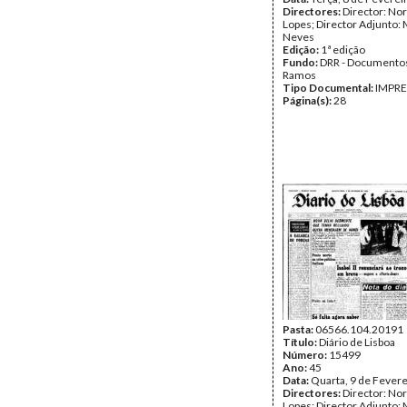
Directores:
Director: No
Lopes; Director Adjunto: 
Neves
Edição:
1ª edição
Fundo:
DRR - Documentos
Ramos
Tipo Documental:
IMPR
Página(s):
28
Pasta:
06566.104.20191
Título:
Diário de Lisboa
Número:
15499
Ano:
45
Data:
Quarta, 9 de Fever
Directores:
Director: No
Lopes; Director Adjunto: 