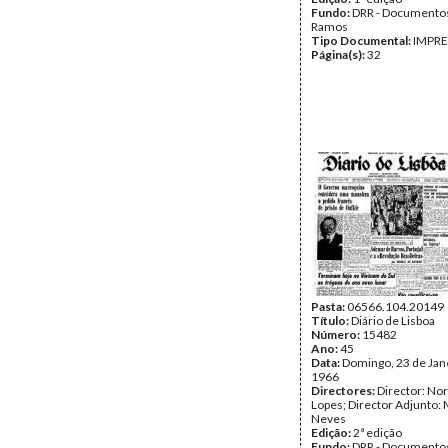
Fundo:
DRR - Documentos
Ramos
Tipo Documental:
IMPR
Página(s):
32
Pasta:
06566.104.20149
Título:
Diário de Lisboa
Número:
15482
Ano:
45
Data:
Domingo, 23 de Jan
1966
Directores:
Director: No
Lopes; Director Adjunto: 
Neves
Edição:
2ª edição
Fundo:
DRR - Documentos