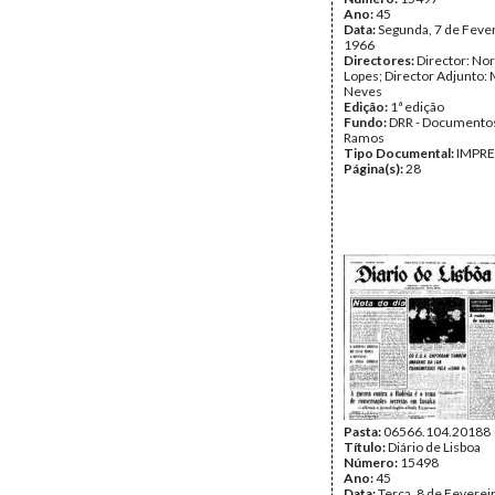
Ano:
45
Data:
Segunda, 7 de Feve
1966
Directores:
Director: No
Lopes; Director Adjunto: 
Neves
Edição:
1ª edição
Fundo:
DRR - Documentos
Ramos
Tipo Documental:
IMPR
Página(s):
28
Pasta:
06566.104.20188
Título:
Diário de Lisboa
Número:
15498
Ano:
45
Data:
Terça, 8 de Feverei