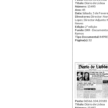
Título:
Diário de Lisboa
Número:
15495
Ano:
45
Data:
Sábado, 5 de Fever
Directores:
Director: No
Lopes; Director Adjunto: 
Neves
Edição:
2ª edição
Fundo:
DRR - Documentos
Ramos
Tipo Documental:
IMPR
Página(s):
32
Pasta:
06566.104.20185
Título:
Diário de Lisboa
Número:
15497