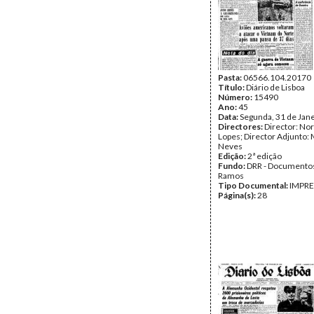
Pasta:
06566.104.20170
Título:
Diário de Lisboa
Número:
15490
Ano:
45
Data:
Segunda, 31 de Jan
Directores:
Director: No
Lopes; Director Adjunto: 
Neves
Edição:
2ª edição
Fundo:
DRR - Documentos
Ramos
Tipo Documental:
IMPR
Página(s):
28