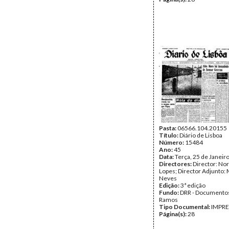
Pasta:
06566.104.20155
Título:
Diário de Lisboa
Número:
15484
Ano:
45
Data:
Terça, 25 de Janeir
Directores:
Director: No
Lopes; Director Adjunto: 
Neves
Edição:
3ª edição
Fundo:
DRR - Documentos
Ramos
Tipo Documental:
IMPR
Página(s):
28