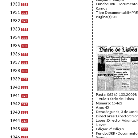
1930
Fundo:
DRR - Documentos
318
Ramos
1931
Tipo Documental:
IMPR
321
Página(s):
32
1932
376
1933
383
1934
392
1935
389
1936
389
1937
365
1938
396
1939
408
1940
388
Pasta:
06565.103.20098
1941
372
Título:
Diário de Lisboa
Número:
15462
1942
374
Ano:
45
Data:
Segunda, 3 de Jane
1943
672
Directores:
Director: No
1944
Lopes; Director Adjunto: 
742
Neves
1945
Edição:
2ª edição
540
Fundo:
DRR - Documentos
1946
Ramos
477