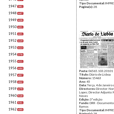
Tipo Documental:
IMPR
1947
Página(s):
28
381
1948
447
1949
428
1950
421
1951
421
1952
419
1953
413
1954
378
1955
411
1956
444
Pasta:
06565.103.20101
Título:
Diário de Lisboa
1957
457
Número:
15463
1958
Ano:
45
462
Data:
Terça, 4 de Janeiro
1959
Directores:
Director: No
479
Lopes; Director Adjunto: 
1960
Neves
518
Edição:
3ª edição
1961
Fundo:
DRR - Documentos
531
Ramos
1962
495
Tipo Documental:
IMPR
Página(s):
28