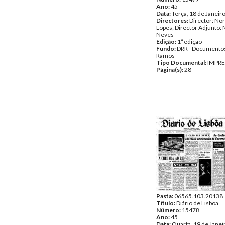
Ano:
45
Data:
Terça, 18 de Janeir
Directores:
Director: No
Lopes; Director Adjunto: 
Neves
Edição:
1ª edição
Fundo:
DRR - Documentos
Ramos
Tipo Documental:
IMPR
Página(s):
28
Pasta:
06565.103.20138
Título:
Diário de Lisboa
Número:
15478
Ano:
45
Data:
Quarta, 19 de Janei