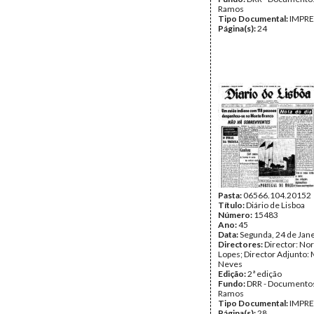
Ramos
Tipo Documental:
IMPR
Página(s):
24
Pasta:
06566.104.20152
Título:
Diário de Lisboa
Número:
15483
Ano:
45
Data:
Segunda, 24 de Jan
Directores:
Director: No
Lopes; Director Adjunto: 
Neves
Edição:
2ª edição
Fundo:
DRR - Documentos
Ramos
Tipo Documental:
IMPR
Página(s):
28