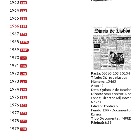
1963
559
1964
622
1965
788
1966
835
1967
859
1968
1120
1969
1101
1970
851
1971
506
1972
Pasta:
06565.103.20104
279
Título:
Diário de Lisboa
1973
Número:
15465
237
Ano:
45
1974
Data:
Quinta, 6 de Janeir
379
Directores:
Director: No
1975
Lopes; Director Adjunto: 
382
Neves
1976
303
Edição:
1ª edição
Fundo:
DRR - Documentos
1977
303
Ramos
Tipo Documental:
IMPR
1978
301
Página(s):
28
1979
300