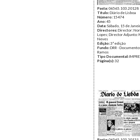
Pasta:
06565.103.20128
Título:
Diário de Lisboa
Número:
15474
Ano:
45
Data:
Sábado, 15 de Janei
Directores:
Director: No
Lopes; Director Adjunto: 
Neves
Edição:
3ª edição
Fundo:
DRR - Documentos
Ramos
Tipo Documental:
IMPR
Página(s):
32
Pasta:
06565.103.20131