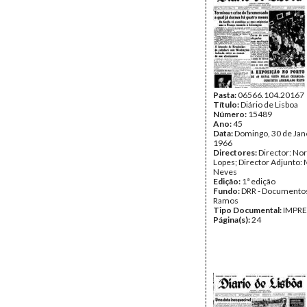
Pasta:
06566.104.20167
Título:
Diário de Lisboa
Número:
15489
Ano:
45
Data:
Domingo, 30 de Jan
1966
Directores:
Director: No
Lopes; Director Adjunto: 
Neves
Edição:
1ª edição
Fundo:
DRR - Documentos
Ramos
Tipo Documental:
IMPR
Página(s):
24