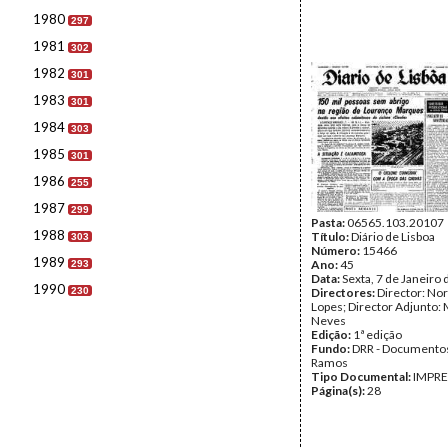
1980
297
1981
302
1982
301
1983
301
1984
303
1985
301
1986
255
1987
299
Pasta:
06565.103.20107
1988
Título:
Diário de Lisboa
303
Número:
15466
1989
Ano:
45
293
Data:
Sexta, 7 de Janeiro
1990
230
Directores:
Director: No
Lopes; Director Adjunto: 
Neves
Edição:
1ª edição
Fundo:
DRR - Documentos
Ramos
Tipo Documental:
IMPR
Página(s):
28