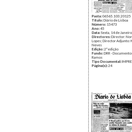
Pasta:
06565.103.20125
Título:
Diário de Lisboa
Número:
15473
Ano:
45
Data:
Sexta, 14 de Janeir
Directores:
Director: No
Lopes; Director Adjunto: 
Neves
Edição:
2ª edição
Fundo:
DRR - Documentos
Ramos
Tipo Documental:
IMPR
Página(s):
24