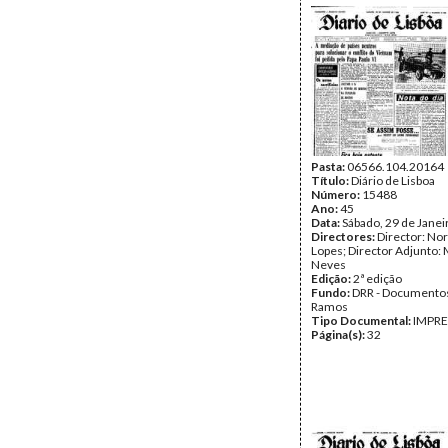
Pasta:
06566.104.20164
Título:
Diário de Lisboa
Número:
15488
Ano:
45
Data:
Sábado, 29 de Janei
Directores:
Director: No
Lopes; Director Adjunto: 
Neves
Edição:
2ª edição
Fundo:
DRR - Documentos
Ramos
Tipo Documental:
IMPR
Página(s):
32