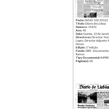
Pasta:
06565.103.20122
Título:
Diário de Lisboa
Número:
15472
Ano:
45
Data:
Quinta, 13 de Janei
Directores:
Director: No
Lopes; Director Adjunto: 
Neves
Edição:
1ª edição
Fundo:
DRR - Documentos
Ramos
Tipo Documental:
IMPR
Página(s):
28