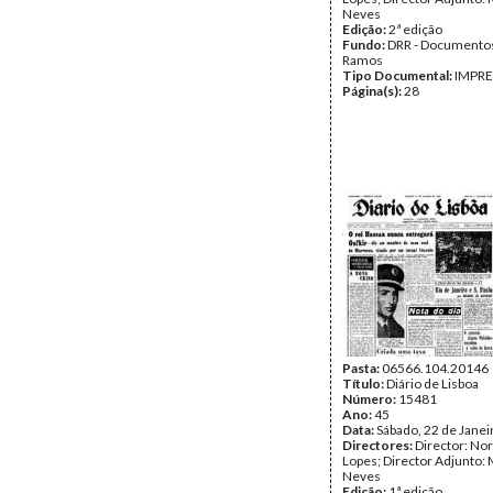
Neves
Edição:
2ª edição
Fundo:
DRR - Documentos
Ramos
Tipo Documental:
IMPR
Página(s):
28
Pasta:
06566.104.20146
Título:
Diário de Lisboa
Número:
15481
Ano:
45
Data:
Sábado, 22 de Janei
Directores:
Director: No
Lopes; Director Adjunto: 
Neves
Edição:
1ª edição