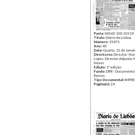
Pasta:
06565.103.20119
Título:
Diário de Lisboa
Número:
15471
Ano:
45
Data:
Quarta, 12 de Janei
Directores:
Director: No
Lopes; Director Adjunto: 
Neves
Edição:
1ª edição
Fundo:
DRR - Documentos
Ramos
Tipo Documental:
IMPR
Página(s):
24