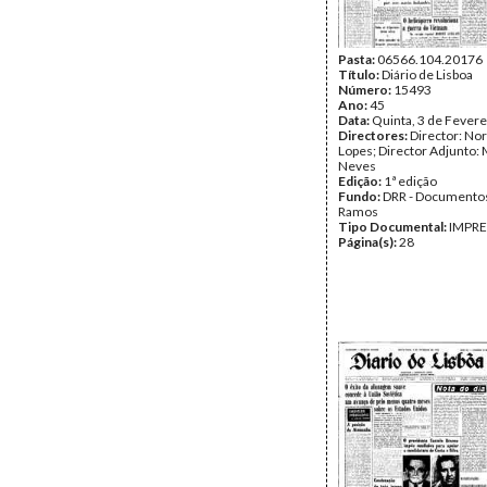
Pasta:
06566.104.20176
Título:
Diário de Lisboa
Número:
15493
Ano:
45
Data:
Quinta, 3 de Fevere
Directores:
Director: No
Lopes; Director Adjunto: 
Neves
Edição:
1ª edição
Fundo:
DRR - Documentos
Ramos
Tipo Documental:
IMPR
Página(s):
28