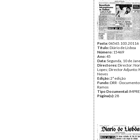
Pasta:
06565.103.20116
Título:
Diário de Lisboa
Número:
15469
Ano:
45
Data:
Segunda, 10 de Jan
Directores:
Director: No
Lopes; Director Adjunto: 
Neves
Edição:
2ª edição
Fundo:
DRR - Documentos
Ramos
Tipo Documental:
IMPR
Página(s):
28