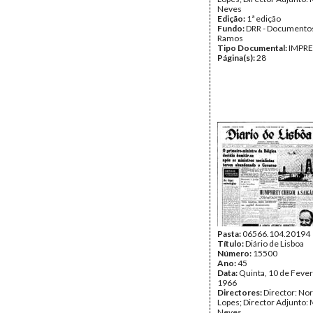
Neves
Edição:
1ª edição
Fundo:
DRR - Documentos
Ramos
Tipo Documental:
IMPR
Página(s):
28
Pasta:
06566.104.20194
Título:
Diário de Lisboa
Número:
15500
Ano:
45
Data:
Quinta, 10 de Fever
1966
Directores:
Director: No
Lopes; Director Adjunto: 
Neves