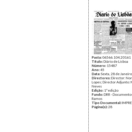
Pasta:
06566.104.20161
Título:
Diário de Lisboa
Número:
15487
Ano:
45
Data:
Sexta, 28 de Janeir
Directores:
Director: No
Lopes; Director Adjunto: 
Neves
Edição:
1ª edição
Fundo:
DRR - Documentos
Ramos
Tipo Documental:
IMPR
Página(s):
28