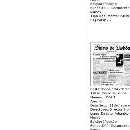
Edição:
1ª edição
Fundo:
DRR - Documentos
Ramos
Tipo Documental:
IMPR
Página(s):
28
Pasta:
06566.104.20197
Título:
Diário de Lisboa
Número:
15501
Ano:
45
Data:
Sexta, 11 de Fevere
Directores:
Director: No
Lopes; Director Adjunto: 
Neves
Edição:
2ª edição
Fundo:
DRR - Documentos
Ramos