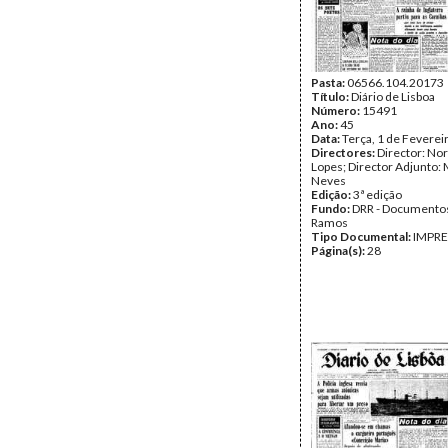
Pasta:
06566.104.20173
Título:
Diário de Lisboa
Número:
15491
Ano:
45
Data:
Terça, 1 de Feverei
Directores:
Director: No
Lopes; Director Adjunto: 
Neves
Edição:
3ª edição
Fundo:
DRR - Documentos
Ramos
Tipo Documental:
IMPR
Página(s):
28