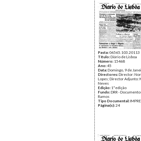
Pasta:
06565.103.20113
Título:
Diário de Lisboa
Número:
15468
Ano:
45
Data:
Domingo, 9 de Jane
Directores:
Director: No
Lopes; Director Adjunto: 
Neves
Edição:
1ª edição
Fundo:
DRR - Documentos
Ramos
Tipo Documental:
IMPR
Página(s):
24