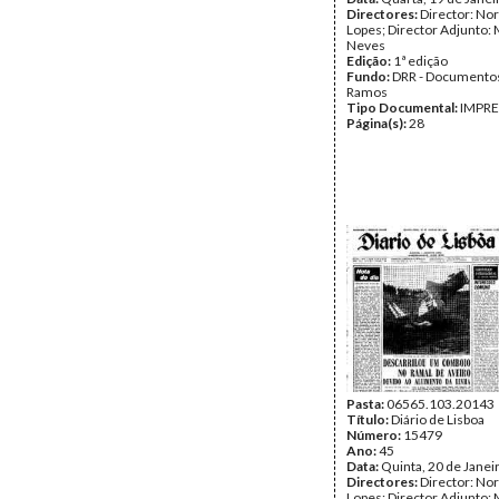
Directores:
Director: No
Lopes; Director Adjunto: 
Neves
Edição:
1ª edição
Fundo:
DRR - Documentos
Ramos
Tipo Documental:
IMPR
Página(s):
28
Pasta:
06565.103.20143
Título:
Diário de Lisboa
Número:
15479
Ano:
45
Data:
Quinta, 20 de Janei
Directores:
Director: No
Lopes; Director Adjunto: 