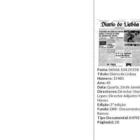
Pasta:
06566.104.20158
Título:
Diário de Lisboa
Número:
15485
Ano:
45
Data:
Quarta, 26 de Janei
Directores:
Director: No
Lopes; Director Adjunto: 
Neves
Edição:
3ª edição
Fundo:
DRR - Documentos
Ramos
Tipo Documental:
IMPR
Página(s):
28