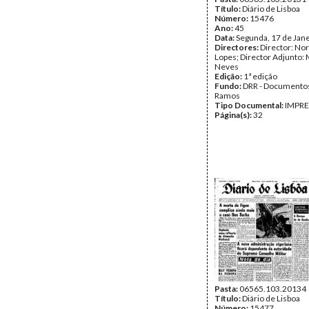
Título:
Diário de Lisboa
Número:
15476
Ano:
45
Data:
Segunda, 17 de Jan
Directores:
Director: No
Lopes; Director Adjunto: 
Neves
Edição:
1ª edição
Fundo:
DRR - Documentos
Ramos
Tipo Documental:
IMPR
Página(s):
32
Pasta:
06565.103.20134
Título:
Diário de Lisboa
Número:
15477