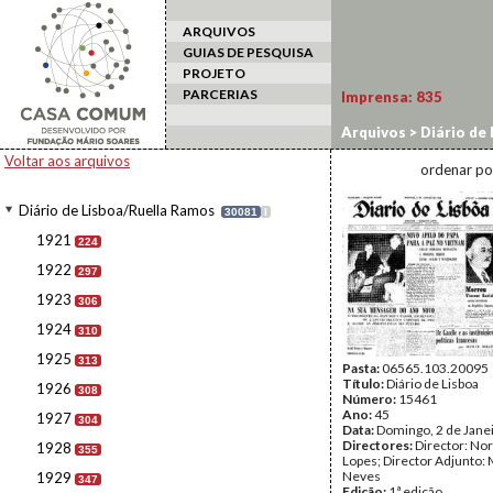
ARQUIVOS
GUIAS DE PESQUISA
PROJETO
PARCERIAS
Imprensa:
835
Arquivos
>
Diário de
Voltar aos arquivos
ordenar po
Diário de Lisboa/Ruella Ramos
30081
I
1921
224
1922
297
1923
306
1924
310
1925
313
Pasta:
06565.103.20095
Título:
Diário de Lisboa
1926
308
Número:
15461
Ano:
45
1927
304
Data:
Domingo, 2 de Jane
Directores:
Director: No
1928
355
Lopes; Director Adjunto: 
Neves
1929
347
Edição:
1ª edição