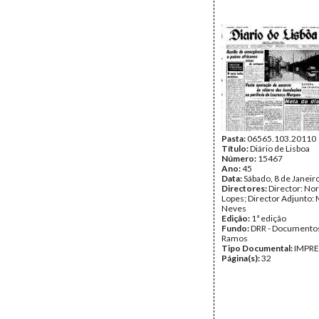
Pasta:
06565.103.20110
Título:
Diário de Lisboa
Número:
15467
Ano:
45
Data:
Sábado, 8 de Janeir
Directores:
Director: No
Lopes; Director Adjunto: 
Neves
Edição:
1ª edição
Fundo:
DRR - Documentos
Ramos
Tipo Documental:
IMPR
Página(s):
32