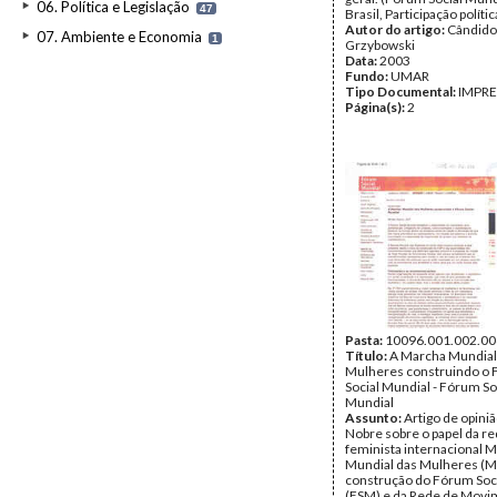
06. Política e Legislação
47
Brasil, Participação polític
Autor do artigo:
Cândido
07. Ambiente e Economia
1
Grzybowski
Data:
2003
Fundo:
UMAR
Tipo Documental:
IMPR
Página(s):
2
Pasta:
10096.001.002.00
Título:
A Marcha Mundial
Mulheres construindo o
Social Mundial - Fórum So
Mundial
Assunto:
Artigo de opini
Nobre sobre o papel da r
feminista internacional 
Mundial das Mulheres (
construção do Fórum Soc
(FSM) e da Rede de Mov