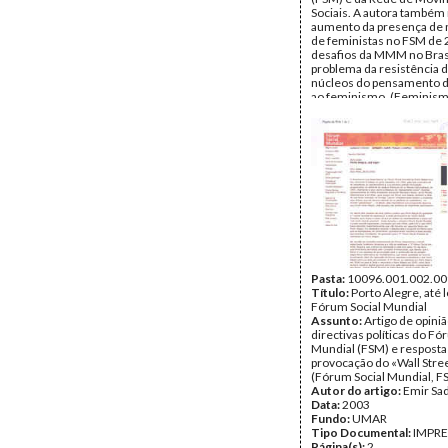
Sociais. A autora também 
aumento da presença de 
de feministas no FSM de 
desafios da MMM no Brasi
problema da resistência 
núcleos do pensamento 
ao feminismo. (Feminis
Brasil, Forum Social Mund
Autor do artigo:
Miriam 
Data:
2003
Fundo:
UMAR
Tipo Documental:
IMPR
Página(s):
2
Pasta:
10096.001.002.00
Título:
Porto Alegre, até l
Fórum Social Mundial
Assunto:
Artigo de opini
directivas políticas do Fó
Mundial (FSM) e resposta
provocação do «Wall Stree
(Fórum Social Mundial, FS
Autor do artigo:
Emir Sa
Data:
2003
Fundo:
UMAR
Tipo Documental:
IMPR
Página(s):
2