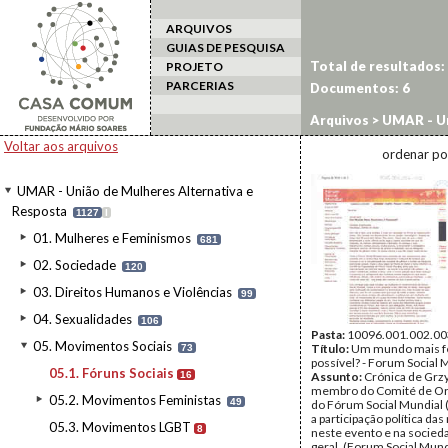
ARQUIVOS
GUIAS DE PESQUISA
Total de resultados:
PROJETO
PARCERIAS
Documentos:
6
Arquivos
>
UMAR - Un
Sociais
Voltar aos arquivos
ordenar po
UMAR - União de Mulheres Alternativa e
Resposta
1127
I
01. Mulheres e Feminismos
681
02. Sociedade
120
03. Direitos Humanos e Violências
99
04. Sexualidades
106
Pasta:
10096.001.002.00
05. Movimentos Sociais
Título:
Um mundo mais f
73
possível? - Forum Social 
05.1. Fóruns Sociais
16
Assunto:
Crónica de Grz
membro do Comité de Or
05.2. Movimentos Feministas
49
do Fórum Social Mundial 
a participação política da
05.3. Movimentos LGBT
8
neste evento e na socie
geral. (Forum Social Mund