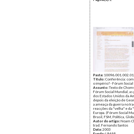
Pasta:
10096.001.002.01
Título:
Conferência: com
o império? - Fórum Social
Assunto:
Texto de Choms
Fórum Social Mundial, as p
dos Estados Unidos da A
depois da eleição de Geo
a ameaça da guerra no Ira
reacções da "velha" e da 
Europa. (Fórum Social Mu
Brasil, FSM, Política, Glob
Autor do artigo:
Noam C
trad. Fernando Santos
Data:
2003
Fundo:
UMAR