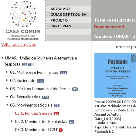
ARQUIVOS
GUIAS DE PESQUISA
Total de resultados:
PROJETO
PARCERIAS
Documentos:
6
Arquivos
>
UMAR - Un
Sociais
Voltar aos arquivos
ordenar po
UMAR - União de Mulheres Alternativa e
Resposta
1127
I
01. Mulheres e Feminismos
681
02. Sociedade
120
03. Direitos Humanos e Violências
99
04. Sexualidades
106
Pasta:
10096.001.001.00
05. Movimentos Sociais
Título:
Paridade : mesa d
73
controvérsia - Rede Lilás
05.1. Fóruns Sociais
16
Assunto:
Autor:
Data_txt:
[2003]
05.2. Movimentos Feministas
49
Fundo:
UMAR
Tipo Documental:
Docum
05.3. Movimentos LGBT
8
Página(s):
1