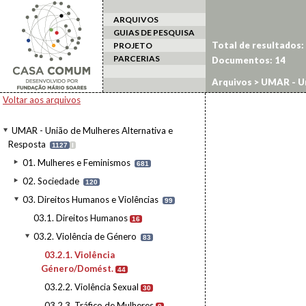
ARQUIVOS
GUIAS DE PESQUISA
Total de resultados:
PROJETO
PARCERIAS
Documentos:
14
Arquivos
>
UMAR - Un
Violência de Género
Voltar aos arquivos
UMAR - União de Mulheres Alternativa e
Resposta
1127
I
01. Mulheres e Feminismos
681
02. Sociedade
120
03. Direitos Humanos e Violências
99
03.1. Direitos Humanos
16
03.2. Violência de Género
83
03.2.1. Violência
Género/Domést.
44
03.2.2. Violência Sexual
30
03.2.3. Tráfico de Mulheres