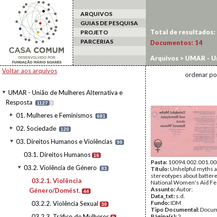
ARQUIVOS
GUIAS DE PESQUISA
Total de resultados:
PROJETO
PARCERIAS
Documentos:
14
Arquivos
>
UMAR - Un
Violência de Género
Voltar aos arquivos
ordenar po
UMAR - União de Mulheres Alternativa e
Resposta
1127
I
01. Mulheres e Feminismos
681
02. Sociedade
120
03. Direitos Humanos e Violências
99
03.1. Direitos Humanos
16
Pasta:
10094.002.001.00
03.2. Violência de Género
Título:
Unhelpful myths 
83
stereotypes about batter
03.2.1. Violência
National Women's Aid Fe
Assunto:
Autor:
Género/Domést.
44
Data_txt:
s.d.
Fundo:
IDM
03.2.2. Violência Sexual
30
Tipo Documental:
Docum
03.2.3. Tráfico de Mulheres
Página(s):
2