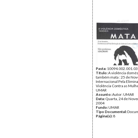
Pasta:
10094.002.001.03
Título:
A violência domés
também mata : 25 de Nov
Internacional Pela Elimin
Violência Contra as Mulhe
UMAR
Assunto:
Autor: UMAR
Data:
Quarta, 24 de Nov
2004
Fundo:
UMAR
Tipo Documental:
Docum
Página(s):
8