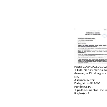
Pasta:
10094.002.001.02
Título:
Não à violência d
de março - 15h - Largo d
s.n.
Assunto:
Autor:
Data_txt:
MAR.2003
Fundo:
UMAR
Tipo Documental:
Docum
Página(s):
2