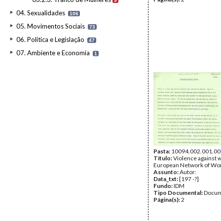
9
04. Sexualidades
106
05. Movimentos Sociais
73
06. Política e Legislação
47
07. Ambiente e Economia
1
Pasta:
10094.002.001.00
Título:
Violence against
European Network of W
Assunto:
Autor:
Data_txt:
[197 -?]
Fundo:
IDM
Tipo Documental:
Docum
Página(s):
2