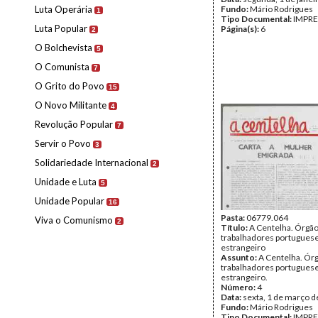
Luta Operária
Fundo:
Mário Rodrigues
1
Tipo Documental:
IMPR
Luta Popular
Página(s):
6
2
O Bolchevista
5
O Comunista
7
O Grito do Povo
15
O Novo Militante
4
Revolução Popular
7
Servir o Povo
3
Solidariedade Internacional
2
Unidade e Luta
5
Unidade Popular
16
Pasta:
06779.064
Viva o Comunismo
2
Título:
A Centelha. Órgã
trabalhadores portugues
estrangeiro
Assunto:
A Centelha. Ór
trabalhadores portugues
estrangeiro.
Número:
4
Data:
sexta, 1 de março 
Fundo:
Mário Rodrigues
Tipo Documental:
IMPR