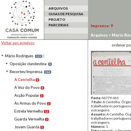
ARQUIVOS
GUIAS DE PESQUISA
PROJETO
PARCERIAS
Imprensa:
9
Arquivos
>
Mário Rod
Voltar aos arquivos
ordenar po
Mário Rodrigues
113
I
Oposição clandestina
9
Recortes/Imprensa
104
A Centelha
9
A Voz do Povo
5
Acção Popular
2
Pasta:
06779.061
Título:
A Centelha. Órgã
As Armas do Povo
2
trabalhadores portugues
estrangeiro
Estrela Vermelha
12
Assunto:
A Centelha. Ór
trabalhadores portugues
Guarda Vermelha
3
estrangeiro.
Número:
1
Jovem Guarda
2
Data:
segunda, 1 de janei