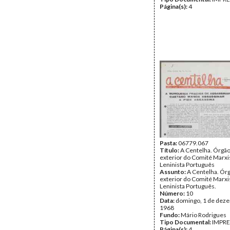
Página(s):
4
Pasta:
06779.067
Título:
A Centelha. Órgão
exterior do Comité Marxi
Leninista Português
Assunto:
A Centelha. Órg
exterior do Comité Marxi
Leninista Português.
Número:
10
Data:
domingo, 1 de dez
1968
Fundo:
Mário Rodrigues
Tipo Documental:
IMPR
Página(s):
4