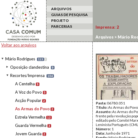
ARQUIVOS
GUIAS DE PESQUISA
PROJETO
PARCERIAS
Imprensa:
2
Arquivos
>
Mário Rod
Voltar aos arquivos
Mário Rodrigues
113
I
Oposição clandestina
9
Recortes/Imprensa
104
A Centelha
9
A Voz do Povo
5
Acção Popular
2
Pasta:
06780.051
Título:
As Armas do Povo
As Armas do Povo
2
Assunto:
As Armas do Po
frente pela revolução popu
Estrela Vermelha
12
editado pelo Comité Marx
Leninista Português (CML
Guarda Vermelha
3
Número:
1
Data:
Junho de 1971
Jovem Guarda
2
Fundo:
Mário Rodrigues