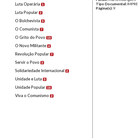
Luta Operária
Tipo Documental:
IMPR
1
Página(s):
9
Luta Popular
2
O Bolchevista
5
O Comunista
7
O Grito do Povo
15
O Novo Militante
4
Revolução Popular
7
Servir o Povo
3
Solidariedade Internacional
2
Unidade e Luta
5
Unidade Popular
16
Viva o Comunismo
2