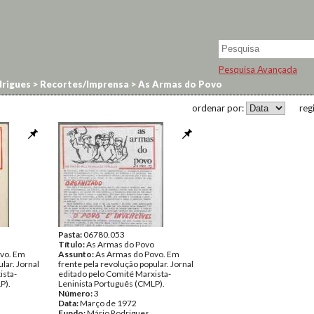
Pesquisa Avançada
rigues
>
Recortes/Imprensa
>
As Armas do Povo
ordenar por:
reg
Pasta:
06780.053
Título:
As Armas do Povo
vo. Em
Assunto:
As Armas do Povo. Em
lar. Jornal
frente pela revolução popular. Jornal
ista-
editado pelo Comité Marxista-
P).
Leninista Português (CMLP).
Número:
3
Data:
Março de 1972
Fundo:
Mário Rodrigues