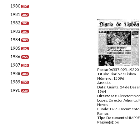
1980
297
1981
302
1982
301
1983
301
1984
303
1985
301
1986
255
1987
299
Pasta:
06557.095.19290
1988
Título:
Diário de Lisboa
303
Número:
15096
1989
Ano:
44
293
Data:
Quinta, 24 de Deze
1990
230
1964
Directores:
Director: No
Lopes; Director Adjunto: 
Neves
Fundo:
DRR - Documentos
Ramos
Tipo Documental:
IMPR
Página(s):
56