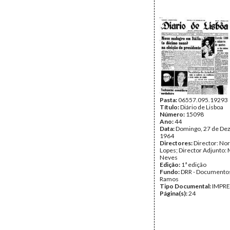
Pasta:
06557.095.19293
Título:
Diário de Lisboa
Número:
15098
Ano:
44
Data:
Domingo, 27 de De
1964
Directores:
Director: No
Lopes; Director Adjunto: 
Neves
Edição:
1ª edição
Fundo:
DRR - Documentos
Ramos
Tipo Documental:
IMPR
Página(s):
24