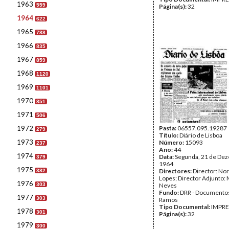
1963
559
Página(s):
32
1964
622
1965
788
1966
835
1967
859
1968
1120
1969
1101
1970
851
1971
506
1972
Pasta:
06557.095.19287
279
Título:
Diário de Lisboa
1973
Número:
15093
237
Ano:
44
1974
Data:
Segunda, 21 de De
379
1964
1975
Directores:
Director: No
382
Lopes; Director Adjunto: 
1976
303
Neves
Fundo:
DRR - Documentos
1977
303
Ramos
Tipo Documental:
IMPR
1978
301
Página(s):
32
1979
300