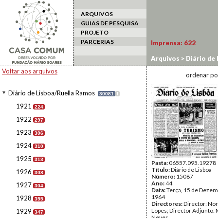
ARQUIVOS
GUIAS DE PESQUISA
PROJETO
PARCERIAS
Imprensa:
622
Arquivos
>
Diário de
Voltar aos arquivos
ordenar po
Diário de Lisboa/Ruella Ramos
30081
I
1921
224
1922
297
1923
306
1924
310
1925
313
Pasta:
06557.095.19278
Título:
Diário de Lisboa
1926
308
Número:
15087
Ano:
44
1927
304
Data:
Terça, 15 de Dezem
1964
1928
355
Directores:
Director: No
Lopes; Director Adjunto: 
1929
347
Neves