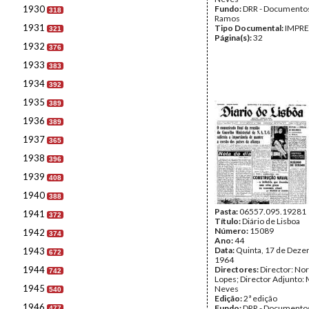
1930
Fundo:
DRR - Documentos
318
Ramos
1931
Tipo Documental:
IMPR
321
Página(s):
32
1932
376
1933
383
1934
392
1935
389
1936
389
1937
365
1938
396
1939
408
1940
388
Pasta:
06557.095.19281
1941
372
Título:
Diário de Lisboa
Número:
15089
1942
374
Ano:
44
Data:
Quinta, 17 de Deze
1943
672
1964
1944
Directores:
Director: No
742
Lopes; Director Adjunto: 
1945
Neves
540
Edição:
2ª edição
1946
Fundo:
DRR - Documentos
477