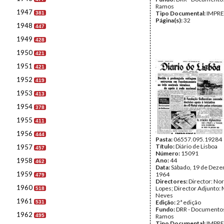
Ramos
1947
Tipo Documental:
IMPR
381
Página(s):
32
1948
447
1949
428
1950
421
1951
421
1952
419
1953
413
1954
378
1955
411
1956
444
Pasta:
06557.095.19284
Título:
Diário de Lisboa
1957
457
Número:
15091
1958
Ano:
44
462
Data:
Sábado, 19 de Dez
1959
1964
479
Directores:
Director: No
1960
Lopes; Director Adjunto: 
518
Neves
1961
Edição:
2ª edição
531
Fundo:
DRR - Documentos
1962
495
Ramos
Tipo Documental:
IMPR