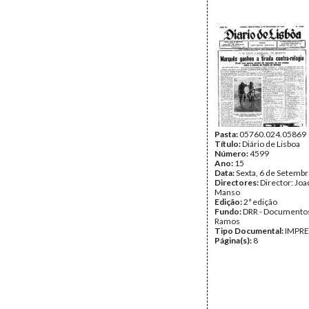
Pasta:
05760.024.05869
Título:
Diário de Lisboa
Número:
4599
Ano:
15
Data:
Sexta, 6 de Setemb
Directores:
Director: Jo
Manso
Edição:
2ª edição
Fundo:
DRR - Documentos
Ramos
Tipo Documental:
IMPR
Página(s):
8