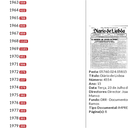
1963
559
1964
622
1965
788
1966
835
1967
859
1968
1120
1969
1101
1970
851
1971
506
1972
Pasta:
05760.024.05815
279
Título:
Diário de Lisboa
1973
Número:
4554
237
Ano:
15
1974
Data:
Terça, 23 de Julho 
379
Directores:
Director: Jo
1975
Manso
382
Fundo:
DRR - Documentos
1976
303
Ramos
Tipo Documental:
IMPR
1977
303
Página(s):
8
1978
301
1979
300