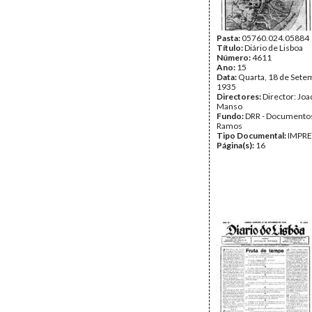
Pasta:
05760.024.05884
Título:
Diário de Lisboa
Número:
4611
Ano:
15
Data:
Quarta, 18 de Sete
1935
Directores:
Director: Jo
Manso
Fundo:
DRR - Documentos
Ramos
Tipo Documental:
IMPR
Página(s):
16