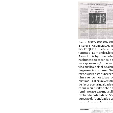
Fundo:
UMAR
Tipo Documental:
IMPR
Página(s):
1
Pasta:
10097.001.002.00
Título:
ÉTABLIR L'ÉGALIT
POLITIQUE. Un référend
femmes - Le Monde Dipl
Assunto:
Artigo que def
habituação ao escândalo 
subrepresentação das mu
vida pública é sinal de al
degenescência demcrátic
razões para esta subrepr
têm a ver com os tabus ju
cristãos. O alibi universal
de favorecer a igualdade 
reduziu culturalmente o 
feminino ao sexo masculi
excluindo-o da cidade. Só
questão da identidade se
colocada no centro da dis
dualidade do género hum
reconhecida é que a dem
poderá construir. (Partici