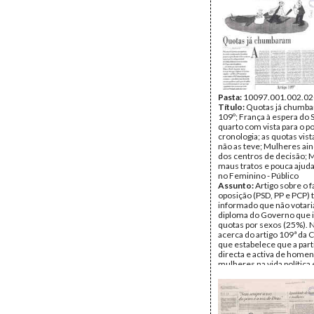
política, tabús judaico-cri
misoginia, representação p
paridade)
Autor do artigo:
Gisèle H
Data:
Outubro de 1994
Fundo:
UMAR
Tipo Documental:
IMPR
Página(s):
2
Pasta:
10097.001.002.02
Título:
Quotas já chumba
109º; França à espera do
quarto com vista para o p
cronologia; as quotas vis
não as teve; Mulheres ai
dos centros de decisão; 
maus tratos e pouca ajuda
no Feminino - Público
Assunto:
Artigo sobre o f
oposição (PSD, PP e PCP) 
informado que não votaria
diploma do Governo que i
quotas por sexos (25%). N
acerca do artigo 109ª da C
que estabelece que a part
directa e activa de homen
mulheres na vida política 
imprescindível para a con
democracia, que continu
regulado pela lei ordinária
acerca da participação pol
mulheres em França, que 