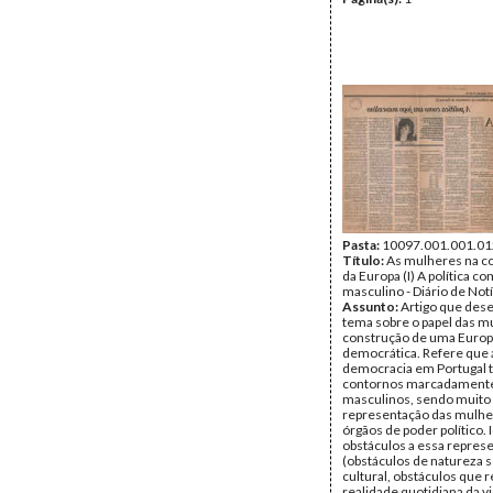
Pasta:
10097.001.001.01
Título:
As mulheres na c
da Europa (I) A política c
masculino - Diário de Notí
Assunto:
Artigo que des
tema sobre o papel das m
construção de uma Euro
democrática. Refere que 
democracia em Portugal
contornos marcadament
masculinos, sendo muito 
representação das mulhe
órgãos de poder político. 
obstáculos a essa repres
(obstáculos de natureza s
cultural, obstáculos que 
realidade quotidiana da v