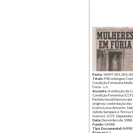
Pasta:
10097.001.001.00
Título:
PSD extingue Com
Condição Feminina Mulh
Fúria - s.n.
Assunto:
A extinção da 
Condição Feminina (CCF)
Partido Social Democrata 
originou contestação das
(como Luísa Amorim, Natá
Julieta Sampaio e Teresa 
Gomes). (CCF, Deputadas
Data:
Dezembro de 1988
Fundo:
UMAR
Tipo Documental:
IMPR
Página(s):
1