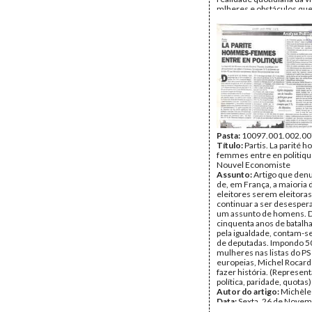
mlheres e obstáculos qu
do próprio estilo e funci
actividade política). Conc
necessidade de aprofun
explicitação da dimensão
vida da comunidade pass
importante para a constr
Europa democrática. (Par
política, Representação po
Autor do artigo:
Maria R
Tavares da Silva (Preside
Comissão da Condição F
Data:
Terça, 28 de Março
Fundo:
Pasta:
10097.001.002.00
UMAR
Tipo Documental:
Título:
Partis. La parité
IMPR
Página(s):
femmes entre en politique
2
Nouvel Economiste
Assunto:
Artigo que denu
de, em França, a maioria 
eleitores serem eleitoras 
continuar a ser desespe
um assunto de homens. D
cinquenta anos de batalha
pela igualdade, contam-s
de deputadas. Impondo 
mulheres nas listas do PS
europeias, Michel Rocard
fazer história. (Represen
política, paridade, quotas)
Autor do artigo:
Michèle
Data:
Sexta, 26 de Novem
1993