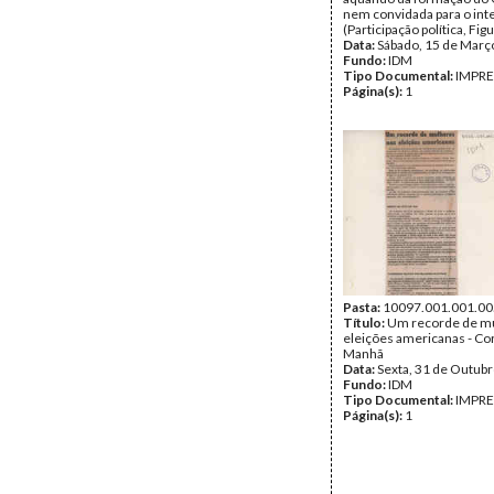
nem convidada para o inte
(Participação política, Fig
Data:
Sábado, 15 de Març
Fundo:
IDM
Tipo Documental:
IMPR
Página(s):
1
Pasta:
10097.001.001.00
Título:
Um recorde de m
eleições americanas - Co
Manhã
Data:
Sexta, 31 de Outub
Fundo:
IDM
Tipo Documental:
IMPR
Página(s):
1