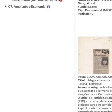
1
Data_txt:
s.d.
07. Ambiente e Economia
Fundo:
UMAR
1
Tipo Documental:
IMPR
Página(s):
2
Pasta:
10097.001.001.00
Título:
A figura da seman
Roseta - Expresso
Assunto:
Artigo sobre H
que, apesar de ter vencid
eleições para a Comissão 
Distrital do Partido Socia
(PSD) e de ter ajudado a v
eleições para a Assemble
República não foi nem con
aquando da formação do