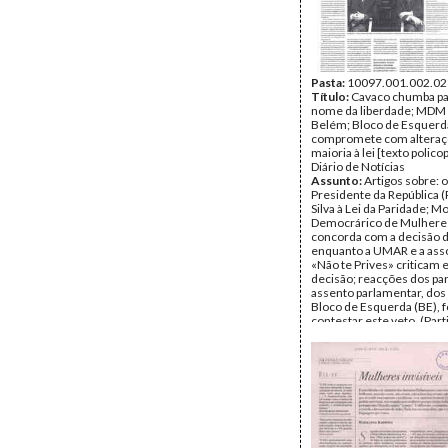
Pasta:
10097.001.002.02
Título:
Cavaco chumba p
nome da liberdade; MDM
Belém; Bloco de Esquerd
compromete com alteraç
maioria à lei [texto policop
Diário de Notícias
Assunto:
Artigos sobre: o
Presidente da República 
Silva à Lei da Paridade; 
Democrárico de Mulher
concorda com a decisão d
enquanto a UMAR e a ass
«Não te Prives» criticam 
decisão; reacções dos pa
assento parlamentar, dos 
Bloco de Esquerda (BE), f
contestar este veto. (Part
Política, Paridade, AR)
Autor do artigo:
Filipe S
FAL, S.F.
Data:
Sábado, 3 de Junho
Fundo:
UMAR
Tipo Documental:
IMPR
Página(s):
1