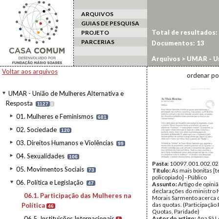
ARQUIVOS
GUIAS DE PESQUISA
Total de resultados:
PROJETO
PARCERIAS
Documentos:
13
Arquivos
>
UMAR - Un
Participação das Mul
Voltar aos arquivos
ordenar po
UMAR - União de Mulheres Alternativa e
Resposta
1127
I
01. Mulheres e Feminismos
681
02. Sociedade
120
03. Direitos Humanos e Violências
99
04. Sexualidades
106
Pasta:
10097.001.002.02
05. Movimentos Sociais
Título:
As mais bonitas [t
73
policopiado] - Público
06. Política e Legislação
47
Assunto:
Artigo de opini
declarações do ministro
06.1. Participação das Mulheres na
Morais Sarmento acerca 
das quotas. (Participação P
Política
46
Quotas, Paridade)
06.5. Instituições Internacionais
Autor do artigo:
Ana Sá 