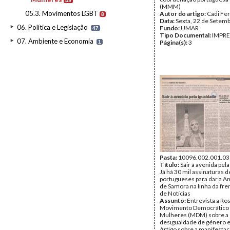
49
(MMM)
05.3. Movimentos LGBT
Autor do artigo:
Cadi Fe
8
Data:
Sexta, 22 de Setem
06. Política e Legislação
Fundo:
UMAR
47
Tipo Documental:
IMPR
07. Ambiente e Economia
Página(s):
3
1
Pasta:
10096.002.001.03
Título:
Sair à avenida pela
Já há 30 mil assinaturas d
portugueses para dar a A
de Samora na linha da fren
de Notícias
Assunto:
Entrevista a Ro
Movimento Democrático
Mulheres (MDM) sobre a
desigualdade de género e
Artigo sobre a manifesta