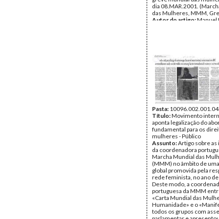
dia 08.MAR.2001. (March
das Mulheres, MMM, Gr
Autor do artigo:
Manuel 
Ferreira; Cadi Fernandes
Data:
Quarta, 18 de Outu
Fundo:
UMAR
Tipo Documental:
IMPR
Página(s):
1
Pasta:
10096.002.001.04
Título:
Movimento intern
aponta legalização do ab
fundamental para os direi
mulheres - Público
Assunto:
Artigo sobre as 
da coordenadora portugu
Marcha Mundial das Mul
(MMM) no âmbito de um
global promovida pela res
rede feminista, no ano de
Deste modo, a coordena
portuguesa da MMM entr
«Carta Mundial das Mulhe
Humanidade» e o «Manife
todos os grupos com ass
parlamentar e apresentou