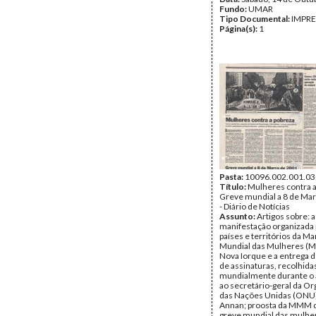
Fundo:
UMAR
Tipo Documental:
IMPR
Página(s):
1
Pasta:
10096.002.001.03
Título:
Mulheres contra a
Greve mundial a 8 de Ma
- Diário de Notícias
Assunto:
Artigos sobre: a
manifestação organizada 
países e territórios da M
Mundial das Mulheres 
Nova Iorque e a entrega 
de assinaturas, recolhida
mundialmente durante o 
ao secretário-geral da O
das Nações Unidas (ONU)
Annan; proosta da MMM 
greve mundial das mulher