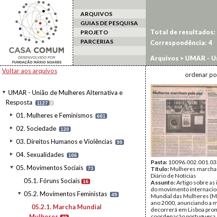
ARQUIVOS
GUIAS DE PESQUISA
Total de resultados:
PROJETO
PARCERIAS
Correspondência:
4
Arquivos
>
UMAR - Un
Movimentos Feminis
Voltar aos arquivos
ordenar po
UMAR - União de Mulheres Alternativa e
Resposta
1127
I
01. Mulheres e Feminismos
681
02. Sociedade
120
03. Direitos Humanos e Violências
99
04. Sexualidades
106
Pasta:
10096.002.001.03
05. Movimentos Sociais
Título:
Mulheres marcham
73
Diário de Notícias
05.1. Fóruns Sociais
16
Assunto:
Artigo sobre as 
do movimento internacio
05.2. Movimentos Feministas
49
Mundial das Mulheres (
ano 2000, anunciando a 
05.2.1. Marcha Mundial
decorrerá em Lisboa pro
Mulheres
coordenação portugues