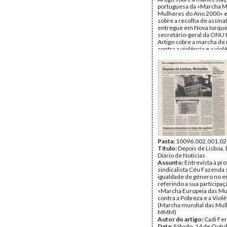
portuguesa da «Marcha M
Mulheres do Ano 2000» 
sobre a recolha de assina
entregue em Nova Iorque
secretário-geral da ONU 
Artigo sobre a marcha de
contra a violência e a viol
doméstica decorrida em
Moçambique, que contou
participação de personal
Graça Machel ou Janneth
(Marcha Mundial das Mul
MMM, Moçambique, MD
Autor do artigo:
Cadi Fe
Alexandre Chiure
Data:
Sexta, 6 de Outubr
Fundo:
UMAR
Tipo Documental:
IMPR
Página(s):
2
Pasta:
10096.002.001.02
Título:
Depois de Lisboa, 
Diário de Noticias
Assunto:
Entrevista à pr
sindicalista Céu Fazenda 
igualdade de género no e
referindo a sua participaç
«Marcha Europeia das M
contra a Pobreza e a Violê
(Marcha mundial das Mul
MMM)
Autor do artigo:
Cadi Fe
Data:
Sábado, 14 de Outu