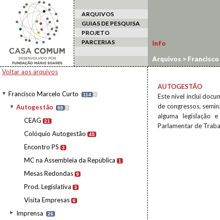
ARQUIVOS
GUIAS DE PESQUISA
PROJETO
PARCERIAS
Info
Arquivos
>
Francisco
Voltar aos arquivos
AUTOGESTÃO
Francisco Marcelo Curto
114
I
Este nível inclui do
de congressos, semin
Autogestão
88
I
alguma legislação 
CEAG
21
Parlamentar de Trabal
Colóquio Autogestão
45
Encontro PS
3
MC na Assembleia da República
1
Mesas Redondas
9
Prod. Legislativa
3
Visita Empresas
6
Imprensa
26