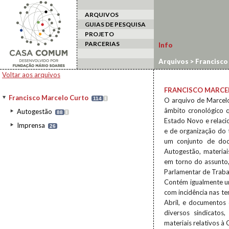
ARQUIVOS
GUIAS DE PESQUISA
PROJETO
PARCERIAS
Info
Arquivos
>
Francisco
Voltar aos arquivos
FRANCISCO MARCE
Francisco Marcelo Curto
114
I
O arquivo de Marcelo
âmbito cronológico 
Autogestão
88
I
Estado Novo e relac
Imprensa
26
e de organização do 
um conjunto de do
Autogestão, materiai
em torno do assunto,
Parlamentar de Trabal
Contém igualmente um
com incidência nas te
Abril, e documentos 
diversos sindicatos
materiais relativos à