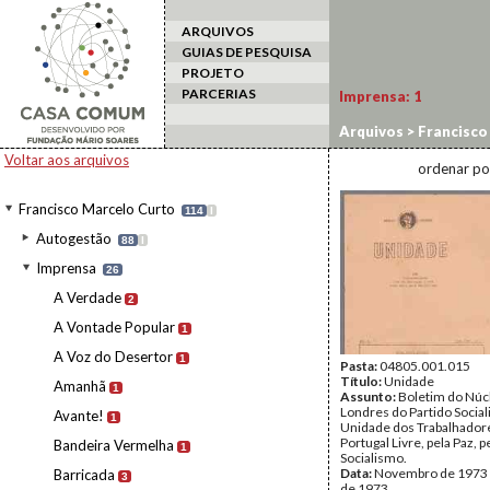
ARQUIVOS
GUIAS DE PESQUISA
PROJETO
PARCERIAS
Imprensa:
1
Arquivos
>
Francisco
Voltar aos arquivos
ordenar po
Francisco Marcelo Curto
114
I
Autogestão
88
I
Imprensa
26
A Verdade
2
A Vontade Popular
1
A Voz do Desertor
1
Pasta:
04805.001.015
Título:
Unidade
Amanhã
1
Assunto:
Boletim do Núc
Londres do Partido Sociali
Avante!
1
Unidade dos Trabalhador
Portugal Livre, pela Paz, p
Bandeira Vermelha
1
Socialismo.
Data:
Novembro de 1973
Barricada
3
de 1973