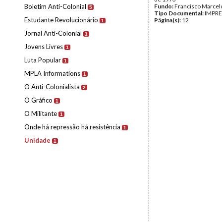
Boletim Anti-Colonial
Fundo:
Francisco Marcel
5
Tipo Documental:
IMPR
Estudante Revolucionário
Página(s):
12
1
Jornal Anti-Colonial
1
Jovens Livres
1
Luta Popular
1
MPLA Informations
1
O Anti-Colonialista
2
O Gráfico
1
O Militante
1
Onde há repressão há resistência
1
Unidade
1