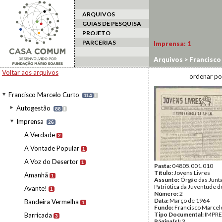
ARQUIVOS
GUIAS DE PESQUISA
PROJETO
PARCERIAS
Imprensa:
1
Arquivos
>
Francisco
Voltar aos arquivos
ordenar po
Francisco Marcelo Curto
114
I
Autogestão
88
I
Imprensa
26
A Verdade
2
A Vontade Popular
1
A Voz do Desertor
1
Pasta:
04805.001.010
Título:
Jovens Livres
Amanhã
1
Assunto:
Órgão das Junt
Patriótica da Juventude d
Avante!
1
Número:
2
Data:
Março de 1964
Bandeira Vermelha
1
Fundo:
Francisco Marcel
Tipo Documental:
IMPR
Barricada
3
Página(s):
3