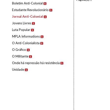
Boletim Anti-Colonial
5
Estudante Revolucionário
1
Jornal Anti-Colonial
1
Jovens Livres
1
Luta Popular
1
MPLA Informations
1
O Anti-Colonialista
2
O Gráfico
1
O Militante
1
Onde há repressão há resistência
1
Unidade
1