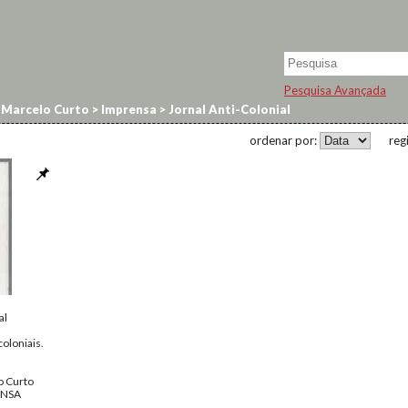
Pesquisa Avançada
 Marcelo Curto
>
Imprensa
>
Jornal Anti-Colonial
ordenar por:
reg
al
oloniais.
o Curto
ENSA