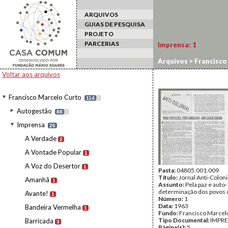
ARQUIVOS
GUIAS DE PESQUISA
PROJETO
PARCERIAS
Imprensa:
1
Arquivos
>
Francisco
Voltar aos arquivos
Francisco Marcelo Curto
114
I
Autogestão
88
I
Imprensa
26
A Verdade
2
A Vontade Popular
1
A Voz do Desertor
1
Pasta:
04805.001.009
Título:
Jornal Anti-Coloni
Amanhã
1
Assunto:
Pela paz e auto-
determinação dos povos c
Avante!
1
Número:
1
Data:
1963
Bandeira Vermelha
1
Fundo:
Francisco Marcel
Tipo Documental:
IMPR
Barricada
3
Página(s):
5