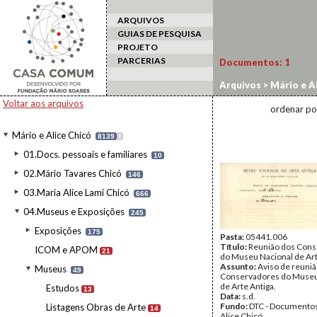
ARQUIVOS
GUIAS DE PESQUISA
PROJETO
PARCERIAS
Documentos:
1
Arquivos
>
Mário e Al
Correspondência e do
Voltar aos arquivos
ordenar po
Mário e Alice Chicó
8139
I
01.Docs. pessoais e familiares
10
02.Mário Tavares Chicó
146
03.Maria Alice Lami Chicó
666
04.Museus e Exposições
245
Exposições
175
Pasta:
05441.006
Título:
Reunião dos Con
ICOM e APOM
21
do Museu Nacional de Art
Assunto:
Aviso de reuniã
Museus
49
Conservadores do Museu
de Arte Antiga.
Estudos
13
Data:
s.d.
Fundo:
DTC - Documentos
Listagens Obras de Arte
14
Alice Chicó