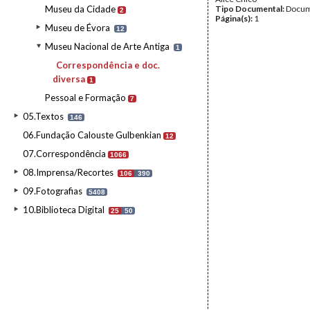
Museu da Cidade
Tipo Documental:
Docum
2
Página(s):
1
Museu de Évora
12
Museu Nacional de Arte Antiga
1
Correspondência e doc.
diversa
1
Pessoal e Formação
7
05.Textos
146
06.Fundação Calouste Gulbenkian
12
07.Correspondência
1066
08.Imprensa/Recortes
106
390
09.Fotografias
5408
10.Biblioteca Digital
25
50