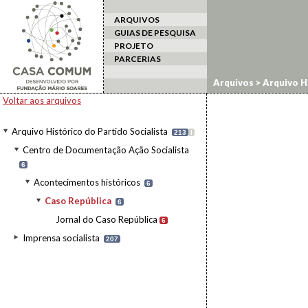
ARQUIVOS
GUIAS DE PESQUISA
PROJETO
PARCERIAS
Arquivos
>
Arquivo Hi
Acontecimentos his
Voltar aos arquivos
Arquivo Histórico do Partido Socialista
213
I
Centro de Documentação Ação Socialista
6
Acontecimentos históricos
6
Caso República
6
Jornal do Caso República
6
Imprensa socialista
207