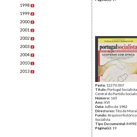
1998
3
1999
2
2000
2
2001
2
2002
3
2003
2
2004
2
2010
1
2013
2
Pasta:
12270.007
Título:
Portugal Socialist
Central do Partido Sociali
Número:
165
Ano:
XVI
Data:
Julho de 1982
Directores:
Tito de Mora
Fundo:
Arquivo Histórico
Socialista
Tipo Documental:
IMPR
Página(s):
19