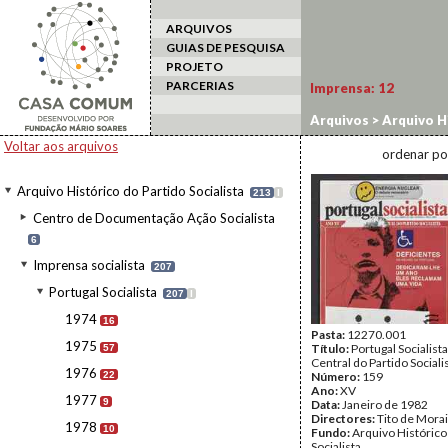
ARQUIVOS
GUIAS DE PESQUISA
PROJETO
PARCERIAS
Imprensa:
12
Arquivos
>
Arquivo Hi
Voltar aos arquivos
ordenar po
Arquivo Histórico do Partido Socialista
213
I
Centro de Documentação Ação Socialista
6
Imprensa socialista
207
Portugal Socialista
207
I
1974
16
Pasta:
12270.001
1975
Título:
Portugal Socialist
57
Central do Partido Sociali
1976
22
Número:
159
Ano:
XV
1977
9
Data:
Janeiro de 1982
Directores:
Tito de Mora
1978
10
Fundo:
Arquivo Histórico
Socialista