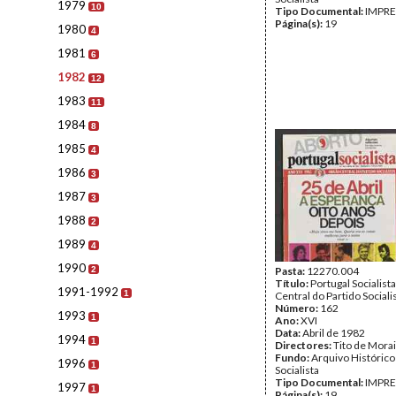
1979
10
Tipo Documental:
IMPR
Página(s):
19
1980
4
1981
6
1982
12
1983
11
1984
8
1985
4
1986
3
1987
3
1988
2
1989
4
1990
2
Pasta:
12270.004
Título:
Portugal Socialist
1991-1992
1
Central do Partido Sociali
Número:
162
1993
1
Ano:
XVI
Data:
Abril de 1982
1994
1
Directores:
Tito de Mora
Fundo:
Arquivo Histórico
1996
1
Socialista
Tipo Documental:
IMPR
1997
1
Página(s):
19