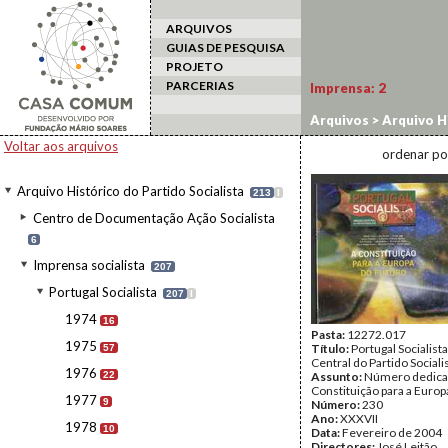
ARQUIVOS
GUIAS DE PESQUISA
PROJETO
PARCERIAS
Imprensa:
2
Arquivos
>
Arquivo Hi
Voltar aos arquivos
ordenar po
Arquivo Histórico do Partido Socialista
213
I
Centro de Documentação Ação Socialista
6
Imprensa socialista
207
Portugal Socialista
207
I
1974
16
Pasta:
12272.017
1975
Título:
Portugal Socialist
57
Central do Partido Sociali
1976
22
Assunto:
Número dedica
Constituição para a Europ
1977
9
Número:
230
Ano:
XXXVII
1978
10
Data:
Fevereiro de 2004
Directores:
José Leitão