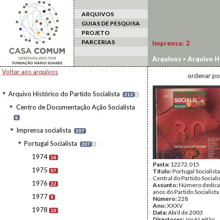
ARQUIVOS
GUIAS DE PESQUISA
PROJETO
PARCERIAS
Imprensa:
2
Arquivos
>
Arquivo Hi
Voltar aos arquivos
ordenar po
Arquivo Histórico do Partido Socialista
213
I
Centro de Documentação Ação Socialista
6
Imprensa socialista
207
Portugal Socialista
207
I
1974
16
Pasta:
12272.015
1975
Título:
Portugal Socialist
57
Central do Partido Sociali
1976
22
Assunto:
Número dedica
anos do Partido Socialista
1977
9
Número:
228
Ano:
XXXV
1978
10
Data:
Abril de 2003
Directores:
José Leitão