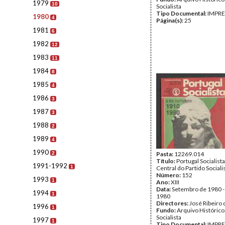
1979
10
Socialista
Tipo Documental:
IMPR
1980
4
Página(s):
25
1981
6
1982
12
1983
11
1984
8
1985
4
1986
3
1987
3
1988
2
1989
4
1990
2
Pasta:
12269.014
Título:
Portugal Socialist
1991-1992
1
Central do Partido Sociali
Número:
152
1993
1
Ano:
XIII
Data:
Setembro de 1980 -
1994
1
1980
Directores:
José Ribeiro 
1996
1
Fundo:
Arquivo Histórico
Socialista
1997
1
Tipo Documental:
IMPR