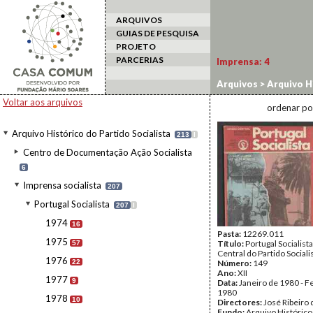
ARQUIVOS
GUIAS DE PESQUISA
PROJETO
PARCERIAS
Imprensa:
4
Arquivos
>
Arquivo Hi
Voltar aos arquivos
ordenar po
Arquivo Histórico do Partido Socialista
213
I
Centro de Documentação Ação Socialista
6
Imprensa socialista
207
Portugal Socialista
207
I
1974
16
Pasta:
12269.011
1975
Título:
Portugal Socialist
57
Central do Partido Sociali
1976
22
Número:
149
Ano:
XII
1977
9
Data:
Janeiro de 1980 - F
1980
1978
10
Directores:
José Ribeiro 
Fundo:
Arquivo Histórico