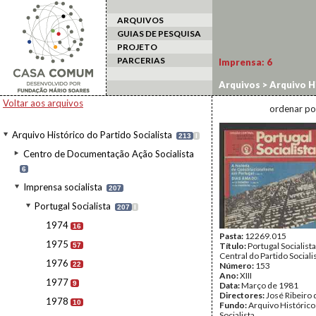
ARQUIVOS
GUIAS DE PESQUISA
PROJETO
PARCERIAS
Imprensa:
6
Arquivos
>
Arquivo Hi
Voltar aos arquivos
ordenar po
Arquivo Histórico do Partido Socialista
213
I
Centro de Documentação Ação Socialista
6
Imprensa socialista
207
Portugal Socialista
207
I
1974
16
Pasta:
12269.015
1975
Título:
Portugal Socialist
57
Central do Partido Sociali
1976
22
Número:
153
Ano:
XIII
1977
9
Data:
Março de 1981
Directores:
José Ribeiro 
1978
10
Fundo:
Arquivo Histórico
Socialista