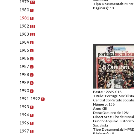
1979
10
Tipo Documental:
IMPR
Página(s):
13
1980
4
1981
6
1982
12
1983
11
1984
8
1985
4
1986
3
1987
3
1988
2
1989
4
1990
2
Pasta:
12269.018
Título:
Portugal Socialist
1991-1992
1
Central do Partido Sociali
Número:
156
1993
1
Ano:
XIII
Data:
Outubro de 1981
1994
1
Directores:
Tito de Mora
Fundo:
Arquivo Histórico
1996
1
Socialista
Tipo Documental:
IMPR
1997
1
Página(s):
19