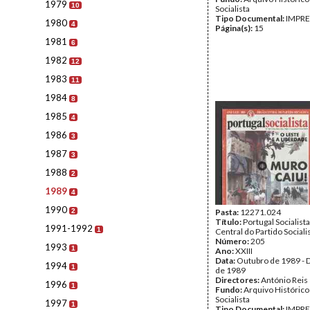
1979
10
Socialista
Tipo Documental:
IMPR
1980
4
Página(s):
15
1981
6
1982
12
1983
11
1984
8
1985
4
1986
3
1987
3
1988
2
1989
4
1990
2
Pasta:
12271.024
Título:
Portugal Socialist
1991-1992
1
Central do Partido Sociali
Número:
205
1993
1
Ano:
XXIII
Data:
Outubro de 1989 -
1994
1
de 1989
Directores:
António Reis
1996
1
Fundo:
Arquivo Histórico
Socialista
1997
1
Tipo Documental:
IMPR