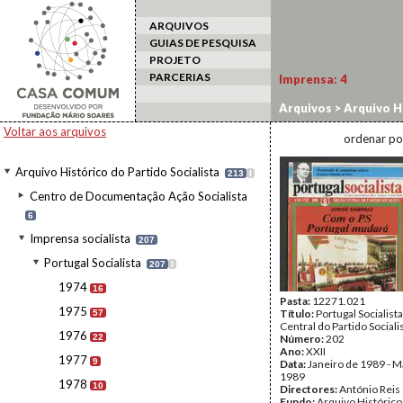
ARQUIVOS
GUIAS DE PESQUISA
PROJETO
PARCERIAS
Imprensa:
4
Arquivos
>
Arquivo Hi
Voltar aos arquivos
ordenar po
Arquivo Histórico do Partido Socialista
213
I
Centro de Documentação Ação Socialista
6
Imprensa socialista
207
Portugal Socialista
207
I
1974
16
Pasta:
12271.021
1975
Título:
Portugal Socialist
57
Central do Partido Sociali
1976
22
Número:
202
Ano:
XXII
1977
9
Data:
Janeiro de 1989 - M
1989
1978
10
Directores:
António Reis
Fundo:
Arquivo Histórico