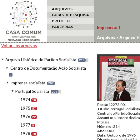
ARQUIVOS
GUIAS DE PESQUISA
PROJETO
PARCERIAS
Imprensa:
1
Arquivos
>
Arquivo Hi
Voltar aos arquivos
Arquivo Histórico do Partido Socialista
213
I
Centro de Documentação Ação Socialista
6
Imprensa socialista
207
Portugal Socialista
207
I
1974
16
Pasta:
12272.001
1975
Título:
Portugal Socialist
57
Central do Partido Sociali
1976
22
Assunto:
Número dedicad
Morais
1977
9
Número:
214
Ano:
XXIX
1978
10
Data:
Outubro de 1996
Directores:
José Leitão