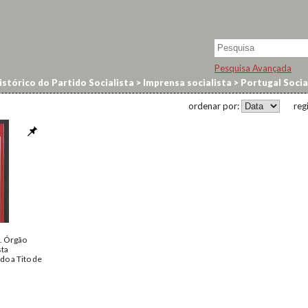
Pesquisa Avançada
stórico do Partido Socialista
>
Imprensa socialista
>
Portugal Socia
ordenar por:
reg
a. Órgão
sta
o a Tito de