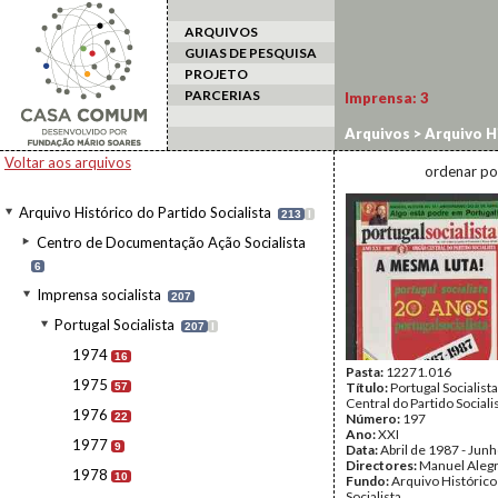
ARQUIVOS
GUIAS DE PESQUISA
PROJETO
PARCERIAS
Imprensa:
3
Arquivos
>
Arquivo Hi
Voltar aos arquivos
ordenar po
Arquivo Histórico do Partido Socialista
213
I
Centro de Documentação Ação Socialista
6
Imprensa socialista
207
Portugal Socialista
207
I
1974
16
Pasta:
12271.016
1975
Título:
Portugal Socialist
57
Central do Partido Sociali
1976
22
Número:
197
Ano:
XXI
1977
9
Data:
Abril de 1987 - Jun
Directores:
Manuel Aleg
1978
10
Fundo:
Arquivo Histórico
Socialista