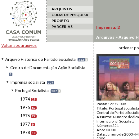
ARQUIVOS
GUIAS DE PESQUISA
PROJETO
PARCERIAS
Imprensa:
2
Arquivos
>
Arquivo Hi
Voltar aos arquivos
ordenar po
Arquivo Histórico do Partido Socialista
213
I
Centro de Documentação Ação Socialista
6
Imprensa socialista
207
Portugal Socialista
207
I
1974
16
Pasta:
12272.008
1975
Título:
Portugal Socialist
57
Central do Partido Sociali
1976
22
Assunto:
Número dedica
Internacional Socialista
1977
9
Número:
221
Ano:
XXXIII
1978
10
Data:
Janeiro de 2000 - M
2000