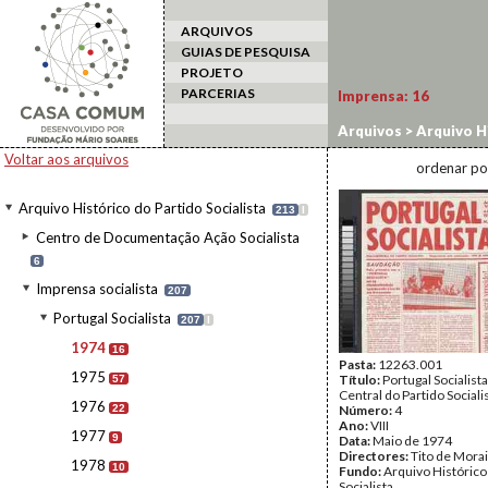
ARQUIVOS
GUIAS DE PESQUISA
PROJETO
PARCERIAS
Imprensa:
16
Arquivos
>
Arquivo Hi
Voltar aos arquivos
ordenar po
Arquivo Histórico do Partido Socialista
213
I
Centro de Documentação Ação Socialista
6
Imprensa socialista
207
Portugal Socialista
207
I
1974
16
Pasta:
12263.001
1975
Título:
Portugal Socialist
57
Central do Partido Sociali
1976
22
Número:
4
Ano:
VIII
1977
9
Data:
Maio de 1974
Directores:
Tito de Mora
1978
10
Fundo:
Arquivo Histórico
Socialista