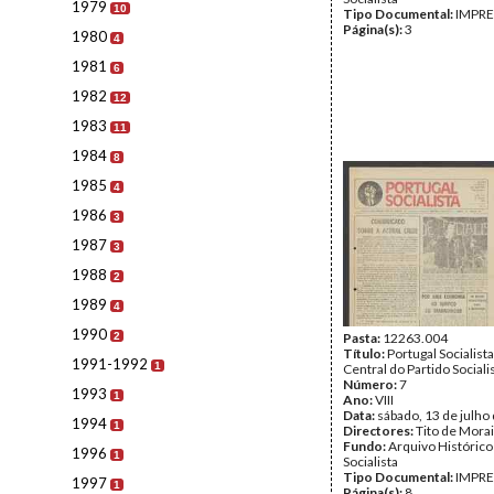
1979
10
Tipo Documental:
IMPR
Página(s):
3
1980
4
1981
6
1982
12
1983
11
1984
8
1985
4
1986
3
1987
3
1988
2
1989
4
1990
2
Pasta:
12263.004
Título:
Portugal Socialist
1991-1992
1
Central do Partido Sociali
Número:
7
1993
1
Ano:
VIII
Data:
sábado, 13 de julho
1994
1
Directores:
Tito de Mora
Fundo:
Arquivo Histórico
1996
1
Socialista
Tipo Documental:
IMPR
1997
1
Página(s):
8