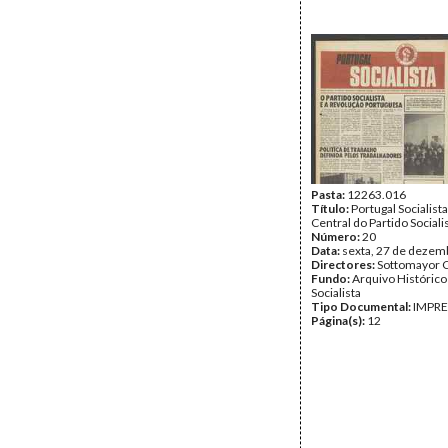
Pasta:
12263.016
Título:
Portugal Socialist
Central do Partido Sociali
Número:
20
Data:
sexta, 27 de dezem
Directores:
Sottomayor C
Fundo:
Arquivo Histórico
Socialista
Tipo Documental:
IMPR
Página(s):
12