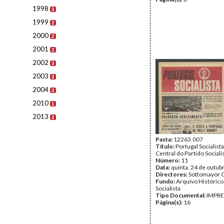
1998
3
1999
2
2000
2
2001
2
2002
3
2003
2
2004
2
2010
1
2013
2
Pasta:
12263.007
Título:
Portugal Socialist
Central do Partido Sociali
Número:
11
Data:
quinta, 24 de outub
Directores:
Sottomayor C
Fundo:
Arquivo Histórico
Socialista
Tipo Documental:
IMPR
Página(s):
16