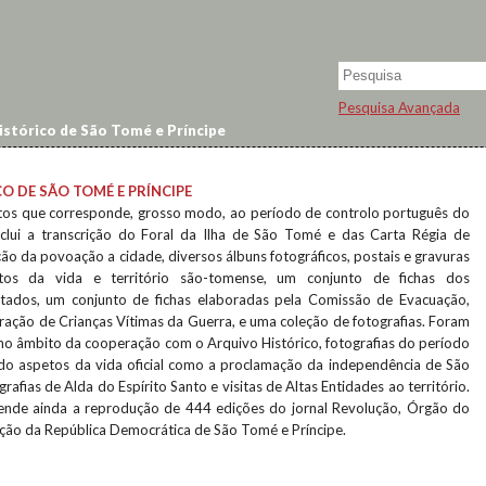
Pesquisa Avançada
istórico de São Tomé e Príncipe
O DE SÃO TOMÉ E PRÍNCIPE
os que corresponde, grosso modo, ao período de controlo português do
inclui a transcrição do Foral da Ilha de São Tomé e das Carta Régia de
ação da povoação a cidade, diversos álbuns fotográficos, postais e gravuras
tos da vida e território são-tomense, um conjunto de fichas dos
atados, um conjunto de fichas elaboradas pela Comissão de Evacuação,
ação de Crianças Vítimas da Guerra, e uma coleção de fotografias. Foram
 no âmbito da cooperação com o Arquivo Histórico, fotografias do período
ndo aspetos da vida oficial como a proclamação da independência de São
rafias de Alda do Espírito Santo e visitas de Altas Entidades ao território.
ende ainda a reprodução de 444 edições do jornal Revolução, Órgão do
ação da República Democrática de São Tomé e Príncipe.