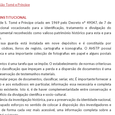
 São Tomé e Príncipe
INSTITUCIONAL
 de S. Tomé e Príncipe criado em 1969 pelo Decreto n° 49047, de 7 de
cional vocacionado para a identificação, tratamento e divulgação do
mental reconhecido como valioso património histórico para esta e para
.
ua guarda está instalada em nove depósitos e é constituída por
códices, livros de registo, cartografia e iconografia. O AHSTP possui
ca e uma importante colecção de fotografias em papel e alguns postais
tos é uma tarefa que se impõe. O estabelecimento de normas criteriosas
 e classificação que impeçam a perda e a dispersão de documentos é uma
eservação de testemunhos materiais.
mular peças de documentos, classificar, seriar, etc. É importante fornecer a
o e aos estudiosos em particular, informação essa necessária e completa
o existente. Isto é, é de haver complementaridade entre conservação e
io da divulgação científica e socio-cultural.
ncia da investigação histórica, para a preservação da identidade nacional,
pado esforços no sentido de colocar à disposição dos investigadores e
, de forma cada vez mais acessível, uma informação completa sobre a