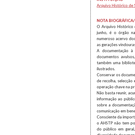
Arquivo Histórico de
NOTA BIOGRÁFICA/
O Arquivo Histórico
junho, é o órgão na
numeroso acervo docu
as gerações vindouras
A documentação à s
documentos avulsos, 
também uma bibliote
ilustrados.
Conservar os documen
de recolha, selecção
operação chave na pr
Não basta reunir, acu
informação ao públic
sobre a documentaçã
comunicação em benefíc
Consciente da importâ
o AHSTP não tem pou
do público em geral