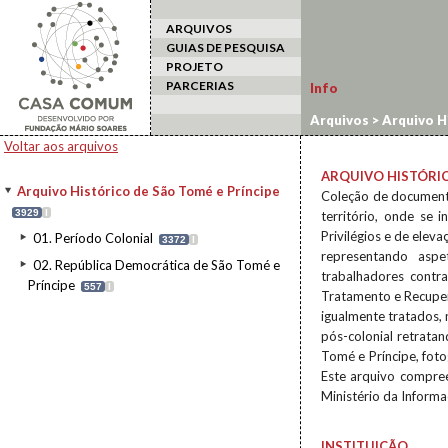
ARQUIVOS
GUIAS DE PESQUISA
PROJETO
PARCERIAS
Info
Arquivos
>
Arquivo H
Voltar aos arquivos
ARQUIVO HISTÓRIC
Arquivo Histórico de São Tomé e Príncipe
Coleção de document
3929
I
território, onde se 
Privilégios e de elev
01. Período Colonial
3372
I
representando aspe
02. República Democrática de São Tomé e
trabalhadores contr
Príncipe
557
I
Tratamento e Recuper
igualmente tratados,
pós-colonial retrata
Tomé e Príncipe, fotog
Este arquivo compre
Ministério da Inform
INSTITUIÇÃO