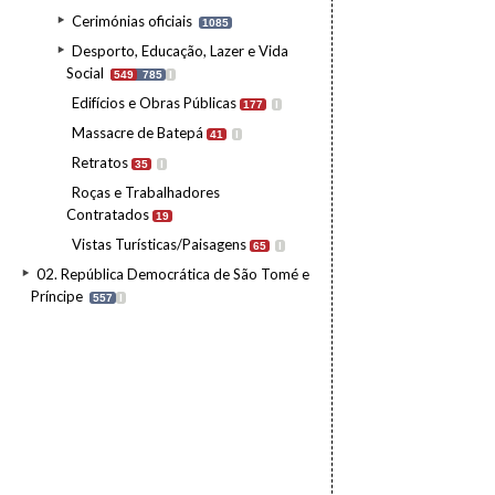
Cerimónias oficiais
1085
Desporto, Educação, Lazer e Vida
Social
549
785
I
Edifícios e Obras Públicas
177
I
Massacre de Batepá
41
I
Retratos
35
I
Roças e Trabalhadores
Contratados
19
Vistas Turísticas/Paisagens
65
I
02. República Democrática de São Tomé e
Príncipe
557
I