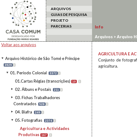
ARQUIVOS
GUIAS DE PESQUISA
PROJETO
PARCERIAS
Info
Arquivos
>
Arquivo H
Voltar aos arquivos
AGRICULTURA E AC
Arquivo Histórico de São Tomé e Príncipe
Conjunto de fotograf
3929
I
agricultura.
01. Período Colonial
3372
I
01.Cartas Régias (transcrições)
10
I
02. Álbuns e Postais
211
I
03. Fichas Trabalhadores
Contratados
528
I
04. Biafra
249
I
05. Fotografias
2374
I
Agricultura e Actividades
Produtivas
167
I