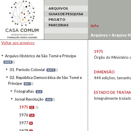
ARQUIVOS
GUIAS DE PESQUISA
PROJETO
PARCERIAS
Info
Arquivos
>
Arquivo H
Voltar aos arquivos
1975
Arquivo Histórico de São Tomé e Príncipe
Órgão do Ministério 
3929
I
01. Período Colonial
3372
I
DIMENSÃO
02. República Democrática de São Tomé e
444 edições, tamanho
Príncipe
557
I
Fotografias
113
ESTADO DE TRATA
Integralmente tratado
Jornal Revolução
444
I
1975
11
I
1976
16
1977
9
1978