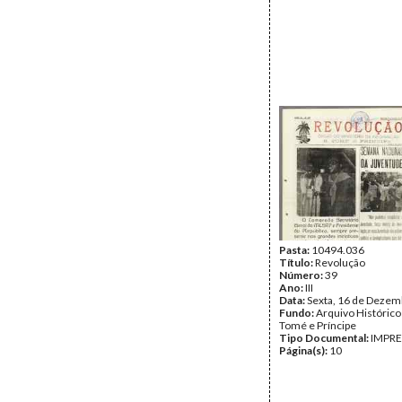
Pasta:
10494.036
Título:
Revolução
Número:
39
Ano:
III
Data:
Sexta, 16 de Dezem
Fundo:
Arquivo Histórico
Tomé e Príncipe
Tipo Documental:
IMPR
Página(s):
10