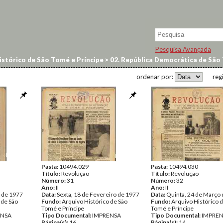
Pesquisa Avançada
istórico de São Tomé e Príncipe
>
02. República Democrática de São 
ordenar por:
reg
Pasta:
10494.029
Pasta:
10494.030
Título:
Revolução
Título:
Revolução
Número:
31
Número:
32
Ano:
II
Ano:
II
o de 1977
Data:
Sexta, 18 de Fevereiro de 1977
Data:
Quinta, 24 de Março
 de São
Fundo:
Arquivo Histórico de São
Fundo:
Arquivo Histórico 
Tomé e Príncipe
Tomé e Príncipe
ENSA
Tipo Documental:
IMPRENSA
Tipo Documental:
IMPRE
Página(s):
16
Página(s):
14