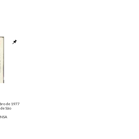
bro de 1977
 de São
ENSA