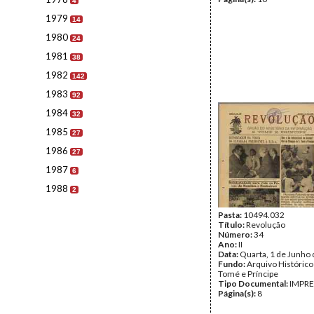
4
1979
14
1980
24
1981
38
1982
142
1983
92
1984
32
1985
27
1986
27
1987
6
1988
2
Pasta:
10494.032
Título:
Revolução
Número:
34
Ano:
II
Data:
Quarta, 1 de Junho
Fundo:
Arquivo Histórico
Tomé e Príncipe
Tipo Documental:
IMPR
Página(s):
8