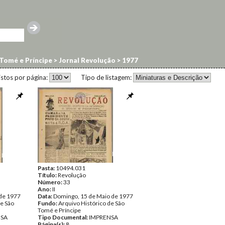
Tomé e Príncipe
>
Jornal Revolução
>
1977
istos por página:
Tipo de listagem:
Pasta:
10494.031
Título:
Revolução
Número:
33
Ano:
II
 de 1977
Data:
Domingo, 15 de Maio de 1977
de São
Fundo:
Arquivo Histórico de São
Tomé e Príncipe
NSA
Tipo Documental:
IMPRENSA
Página(s):
8