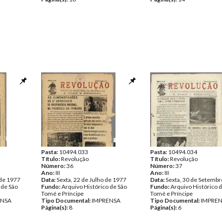
Pasta:
10494.033
Pasta:
10494.034
Título:
Revolução
Título:
Revolução
Número:
36
Número:
37
Ano:
III
Ano:
III
 de 1977
Data:
Sexta, 22 de Julho de 1977
Data:
Sexta, 30 de Setembr
 de São
Fundo:
Arquivo Histórico de São
Fundo:
Arquivo Histórico 
Tomé e Príncipe
Tomé e Príncipe
ENSA
Tipo Documental:
IMPRENSA
Tipo Documental:
IMPRE
Página(s):
8
Página(s):
6