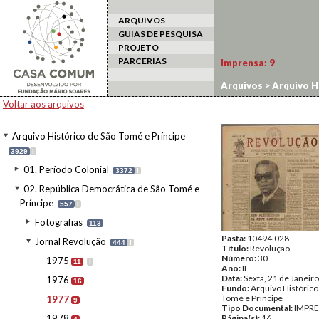
ARQUIVOS
GUIAS DE PESQUISA
PROJETO
PARCERIAS
Imprensa:
9
Arquivos
>
Arquivo H
Voltar aos arquivos
Arquivo Histórico de São Tomé e Príncipe
3929
I
01. Período Colonial
3372
I
02. República Democrática de São Tomé e
Príncipe
557
I
Fotografias
113
Pasta:
10494.028
Jornal Revolução
444
I
Título:
Revolução
Número:
30
1975
11
I
Ano:
II
Data:
Sexta, 21 de Janeir
1976
16
Fundo:
Arquivo Histórico
Tomé e Príncipe
1977
9
Tipo Documental:
IMPR
1978
Página(s):
16