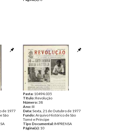
Pasta:
10494.035
Título:
Revolução
Número:
38
Ano:
III
o de 1977
Data:
Sexta, 21 de Outubro de 1977
de São
Fundo:
Arquivo Histórico de São
Tomé e Príncipe
NSA
Tipo Documental:
IMPRENSA
Página(s):
10