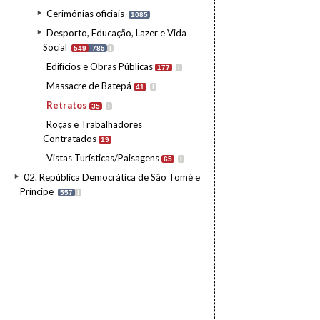
Cerimónias oficiais
1085
Desporto, Educação, Lazer e Vida
Social
549
785
I
Edifícios e Obras Públicas
177
I
Massacre de Batepá
41
I
Retratos
35
I
Roças e Trabalhadores
Contratados
19
Vistas Turísticas/Paisagens
65
I
02. República Democrática de São Tomé e
Príncipe
557
I