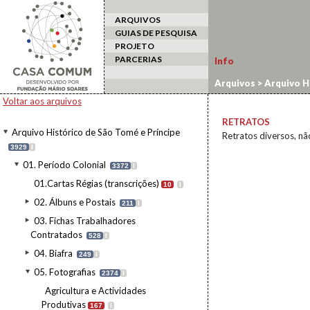
ARQUIVOS
GUIAS DE PESQUISA
PROJETO
PARCERIAS
Info
Arquivos
>
Arquivo H
Voltar aos arquivos
RETRATOS
Arquivo Histórico de São Tomé e Príncipe
Retratos diversos, não
3929
I
01. Período Colonial
3372
I
01.Cartas Régias (transcrições)
10
I
02. Álbuns e Postais
211
I
03. Fichas Trabalhadores
Contratados
528
I
04. Biafra
249
I
05. Fotografias
2374
I
Agricultura e Actividades
Produtivas
167
I