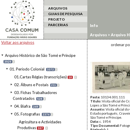
ARQUIVOS
GUIAS DE PESQUISA
PROJETO
PARCERIAS
Info
Arquivos
>
Arquivo H
oficiais
>
Visitas pres
Voltar aos arquivos
ordenar po
Arquivo Histórico de São Tomé e Príncipe
3929
I
01. Período Colonial
3372
I
01.Cartas Régias (transcrições)
10
I
02. Álbuns e Postais
211
I
03. Fichas Trabalhadores
Pasta:
10134.001.111
Contratados
528
I
Título:
Visita oficial de C
Lopes a São Tomé e Prínc
04. Biafra
249
I
Assunto:
Visita oficial d
Estado português, Craveir
05. Fotografias
2374
I
São Tomé e Príncipe.
Data:
c. 1954
Agricultura e Actividades
Tipo Documental:
Fotogr
Produtivas
167
I
Página(s):
1