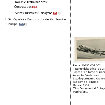
Roças e Trabalhadores
Contratados
19
Vistas Turísticas/Paisagens
65
I
02. República Democrática de São Tomé e
Príncipe
557
I
Pasta:
10135.001.002
Título:
Visita oficial de C
Lopes a São Tomé e Prínc
Assunto:
Visita oficial d
Estado português, Craveir
São Tomé e Príncipe.
Data:
c. 1954
Tipo Documental:
Fotogr
Página(s):
1