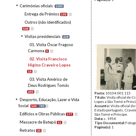
Cerimónias oficiais
1085
Entrega de Prémios
109
I
Outros (não identificados)
548
I
Visitas presidenciais
428
01. Visita Óscar Fragoso
Carmona
5
I
02. Visita Francisco
Higino Craveiro Lopes
18
I
03. Visita Américo de
Deus Rodrigues Tomás
405
I
Pasta:
10134.001.115
Título:
Visita oficial de C
Desporto, Educação, Lazer e Vida
Lopes a São Tomé e Prínc
Social
Assunto:
Visita oficial d
549
785
I
Estado português, Craveir
Edifícios e Obras Públicas
São Tomé e Príncipe.
177
I
Data:
c. 1954
Massacre de Batepá
Tipo Documental:
Fotogr
41
I
Página(s):
1
Retratos
35
I