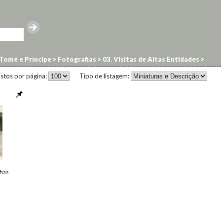
Tomé e Príncipe
>
Fotografias
>
03. Visitas de Altas Entidades
>
istos por página:
Tipo de listagem:
fias