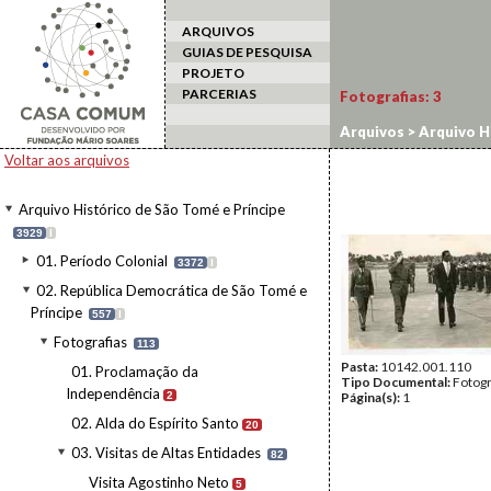
ARQUIVOS
GUIAS DE PESQUISA
PROJETO
PARCERIAS
Fotografias:
3
Arquivos
>
Arquivo H
Visita Fidel Castro
Voltar aos arquivos
Arquivo Histórico de São Tomé e Príncipe
3929
I
01. Período Colonial
3372
I
02. República Democrática de São Tomé e
Príncipe
557
I
Fotografias
113
Pasta:
10142.001.110
01. Proclamação da
Tipo Documental:
Fotogr
Independência
2
Página(s):
1
02. Alda do Espírito Santo
20
03. Visitas de Altas Entidades
82
Visita Agostinho Neto
5