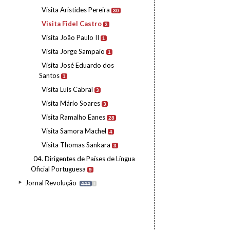
Visita Aristides Pereira
30
Visita Fidel Castro
3
Visita João Paulo II
1
Visita Jorge Sampaio
1
Visita José Eduardo dos
Santos
1
Visita Luís Cabral
3
Visita Mário Soares
3
Visita Ramalho Eanes
28
Visita Samora Machel
4
Visita Thomas Sankara
3
04. Dirigentes de Países de Língua
Oficial Portuguesa
9
Jornal Revolução
444
I