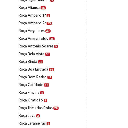
3
Roça Aliança
15
Roça Amparo 1ª
1
Roça Amparo 2ª
15
Roça Angolares
47
Roça Angra Toldo
36
Roça António Soares
9
Roça Bela Vista
39
Roça Bindá
28
Roça Boa Entrada
91
Roça Bom Retiro
11
Roça Caridade
17
Roça Filipina
4
Roça Gratidão
2
Roça Ilheu das Rolas
26
Roça Java
3
Roça Laranjeiras
4