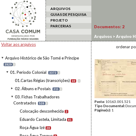
ARQUIVOS
GUIAS DE PESQUISA
PROJETO
PARCERIAS
Documentos:
2
Arquivos
>
Arquivo H
Contratados
>
Roça 
Voltar aos arquivos
ordenar po
Arquivo Histórico de São Tomé e Príncipe
3929
I
01. Período Colonial
3372
I
01.Cartas Régias (transcrições)
10
I
02. Álbuns e Postais
211
I
03. Fichas Trabalhadores
Pasta:
10163.001.521
Contratados
528
I
Tipo Documental:
Docum
Página(s):
1
Colocação desconhecida
2
Eduardo Castela, Limitada
81
Roça Água Izé
28
Roça Água Tanque