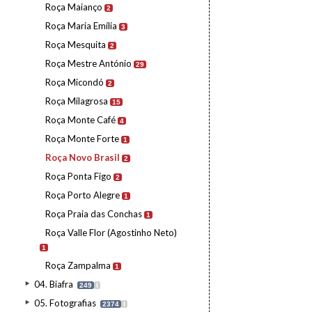
Roça Maianço
2
Roça Maria Emília
3
Roça Mesquita
2
Roça Mestre António
29
Roça Micondó
2
Roça Milagrosa
15
Roça Monte Café
4
Roça Monte Forte
1
Roça Novo Brasil
2
Roça Ponta Figo
2
Roça Porto Alegre
1
Roça Praia das Conchas
1
Roça Valle Flor (Agostinho Neto)
1
Roça Zampalma
1
04. Biafra
249
I
05. Fotografias
2374
I