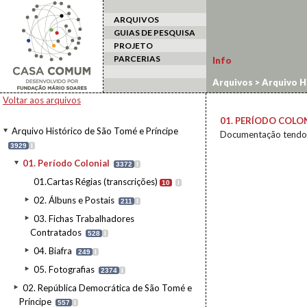
ARQUIVOS
GUIAS DE PESQUISA
PROJETO
PARCERIAS
Info
Arquivos
>
Arquivo H
Voltar aos arquivos
01. PERÍODO COLO
Arquivo Histórico de São Tomé e Príncipe
Documentação tendo c
3929
I
01. Período Colonial
3372
I
01.Cartas Régias (transcrições)
10
I
02. Álbuns e Postais
211
I
03. Fichas Trabalhadores
Contratados
528
I
04. Biafra
249
I
05. Fotografias
2374
I
02. República Democrática de São Tomé e
Príncipe
557
I