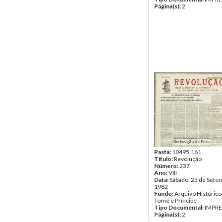
Página(s):
2
Pasta:
10495.161
Título:
Revolução
Número:
237
Ano:
VIII
Data:
Sábado, 25 de Sete
1982
Fundo:
Arquivo Histórico
Tomé e Príncipe
Tipo Documental:
IMPR
Página(s):
2