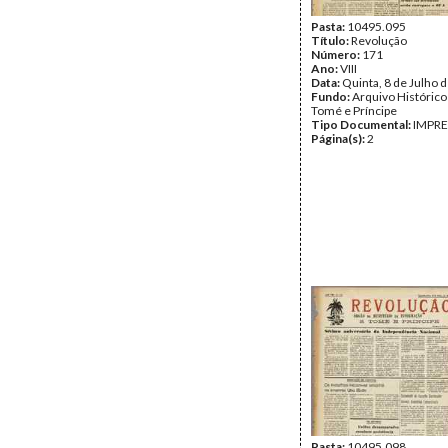
Pasta:
10495.095
Título:
Revolução
Número:
171
Ano:
VIII
Data:
Quinta, 8 de Julho 
Fundo:
Arquivo Histórico
Tomé e Príncipe
Tipo Documental:
IMPR
Página(s):
2
Pasta:
10495.098