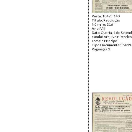
Pasta:
10495.140
Título:
Revolução
Número:
216
Ano:
VIII
Data:
Quarta, 1 de Setem
Fundo:
Arquivo Histórico
Tomé e Príncipe
Tipo Documental:
IMPR
Página(s):
2