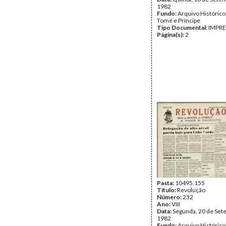
1982
Fundo:
Arquivo Histórico
Tomé e Príncipe
Tipo Documental:
IMPR
Página(s):
2
Pasta:
10495.155
Título:
Revolução
Número:
232
Ano:
VIII
Data:
Segunda, 20 de Set
1982
Fundo:
Arquivo Histórico