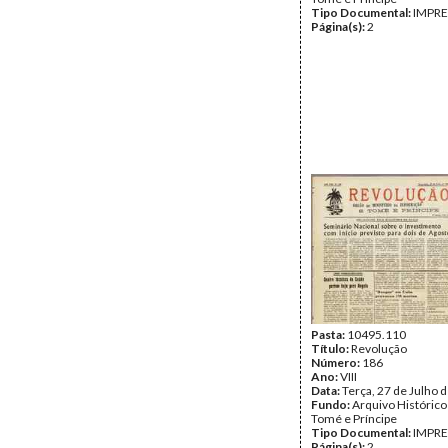
Tipo Documental:
IMPR
Página(s):
2
Pasta:
10495.110
Título:
Revolução
Número:
186
Ano:
VIII
Data:
Terça, 27 de Julho 
Fundo:
Arquivo Histórico
Tomé e Príncipe
Tipo Documental:
IMPR
Página(s):
2