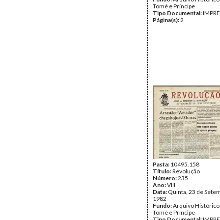
Tomé e Príncipe
Tipo Documental:
IMPR
Página(s):
2
Pasta:
10495.158
Título:
Revolução
Número:
235
Ano:
VIII
Data:
Quinta, 23 de Sete
1982
Fundo:
Arquivo Histórico
Tomé e Príncipe
Tipo Documental:
IMPR