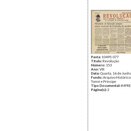
Pasta:
10495.077
Título:
Revolução
Número:
153
Ano:
VIII
Data:
Quarta, 16 de Junh
Fundo:
Arquivo Histórico
Tomé e Príncipe
Tipo Documental:
IMPR
Página(s):
2