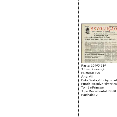
Pasta:
10495.119
Título:
Revolução
Número:
195
Ano:
VIII
Data:
Sexta, 6 de Agosto 
Fundo:
Arquivo Histórico
Tomé e Príncipe
Tipo Documental:
IMPR
Página(s):
2