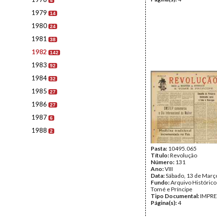
4
1979
14
1980
24
1981
38
1982
142
1983
92
1984
32
1985
27
1986
27
1987
6
1988
2
Pasta:
10495.065
Título:
Revolução
Número:
131
Ano:
VIII
Data:
Sábado, 13 de Març
Fundo:
Arquivo Histórico
Tomé e Príncipe
Tipo Documental:
IMPR
Página(s):
4