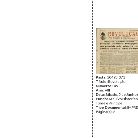
Pasta:
10495.071
Título:
Revolução
Número:
145
Ano:
VIII
Data:
Sábado, 5 de Junho
Fundo:
Arquivo Histórico
Tomé e Príncipe
Tipo Documental:
IMPR
Página(s):
2