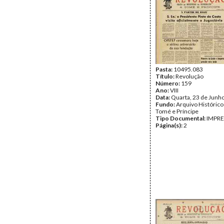
Pasta:
10495.083
Título:
Revolução
Número:
159
Ano:
VIII
Data:
Quarta, 23 de Junh
Fundo:
Arquivo Histórico
Tomé e Príncipe
Tipo Documental:
IMPR
Página(s):
2