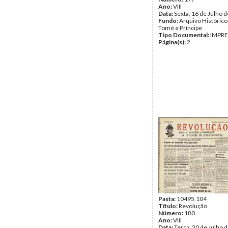
Ano:
VIII
Data:
Sexta, 16 de Julho 
Fundo:
Arquivo Histórico
Tomé e Príncipe
Tipo Documental:
IMPR
Página(s):
2
Pasta:
10495.104
Título:
Revolução
Número:
180
Ano:
VIII
Data:
Terça, 20 de Julho 