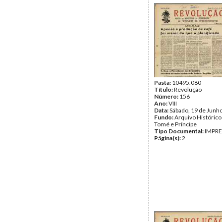
Pasta:
10495.080
Título:
Revolução
Número:
156
Ano:
VIII
Data:
Sábado, 19 de Junh
Fundo:
Arquivo Histórico
Tomé e Príncipe
Tipo Documental:
IMPR
Página(s):
2