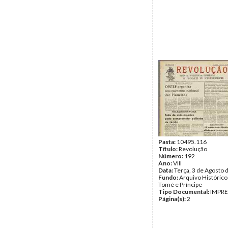
Pasta:
10495.116
Título:
Revolução
Número:
192
Ano:
VIII
Data:
Terça, 3 de Agosto 
Fundo:
Arquivo Histórico
Tomé e Príncipe
Tipo Documental:
IMPR
Página(s):
2