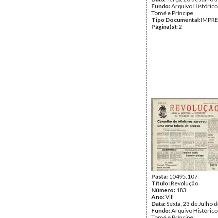
Fundo:
Arquivo Histórico
Tomé e Príncipe
Tipo Documental:
IMPR
Página(s):
2
Pasta:
10495.107
Título:
Revolução
Número:
183
Ano:
VIII
Data:
Sexta, 23 de Julho 
Fundo:
Arquivo Histórico
Tomé e Príncipe