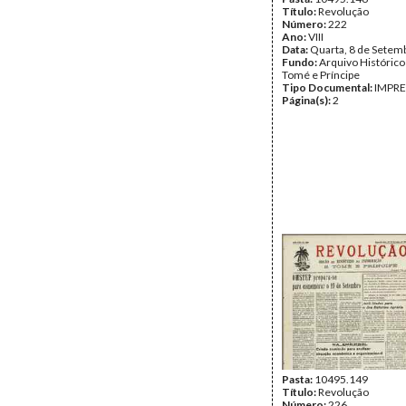
Título:
Revolução
Número:
222
Ano:
VIII
Data:
Quarta, 8 de Setem
Fundo:
Arquivo Histórico
Tomé e Príncipe
Tipo Documental:
IMPR
Página(s):
2
Pasta:
10495.149
Título:
Revolução
Número:
226