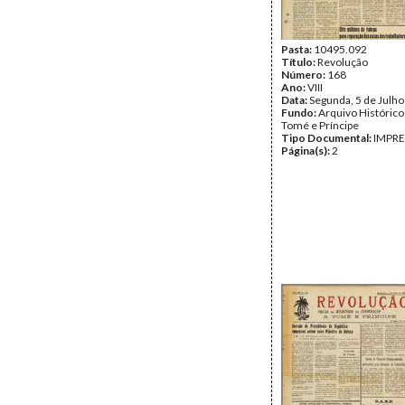
Pasta:
10495.092
Título:
Revolução
Número:
168
Ano:
VIII
Data:
Segunda, 5 de Julh
Fundo:
Arquivo Histórico
Tomé e Príncipe
Tipo Documental:
IMPR
Página(s):
2