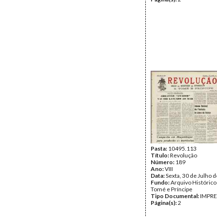
Pasta:
10495.113
Título:
Revolução
Número:
189
Ano:
VIII
Data:
Sexta, 30 de Julho 
Fundo:
Arquivo Histórico
Tomé e Príncipe
Tipo Documental:
IMPR
Página(s):
2