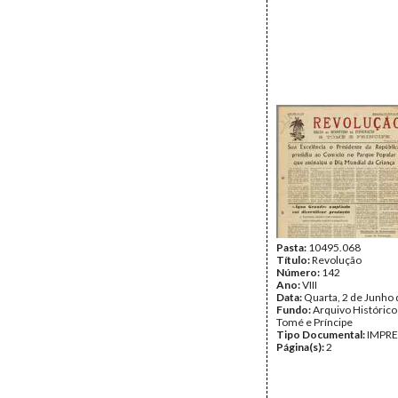
Pasta:
10495.068
Título:
Revolução
Número:
142
Ano:
VIII
Data:
Quarta, 2 de Junho
Fundo:
Arquivo Histórico
Tomé e Príncipe
Tipo Documental:
IMPR
Página(s):
2