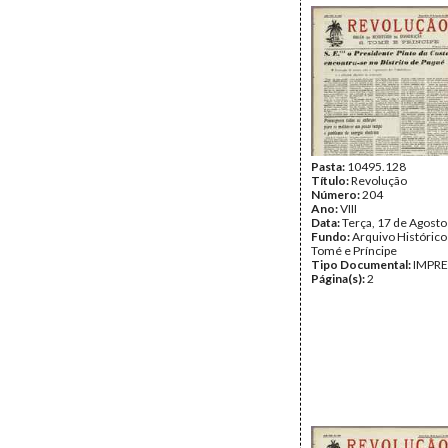
Pasta:
10495.128
Título:
Revolução
Número:
204
Ano:
VIII
Data:
Terça, 17 de Agost
Fundo:
Arquivo Histórico
Tomé e Príncipe
Tipo Documental:
IMPR
Página(s):
2