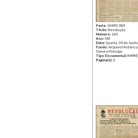
Pasta:
10495.089
Título:
Revolução
Número:
165
Ano:
VIII
Data:
Quarta, 30 de Junh
Fundo:
Arquivo Histórico
Tomé e Príncipe
Tipo Documental:
IMPR
Página(s):
2