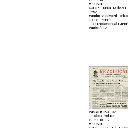
Ano:
VIII
Data:
Segunda, 13 de Set
1982
Fundo:
Arquivo Histórico
Tomé e Príncipe
Tipo Documental:
IMPR
Página(s):
2
Pasta:
10495.152
Título:
Revolução
Número:
229
Ano:
VIII
Data:
Quinta, 16 de Sete