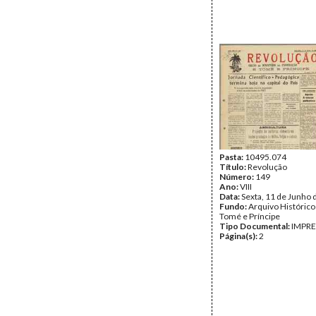
Pasta:
10495.074
Título:
Revolução
Número:
149
Ano:
VIII
Data:
Sexta, 11 de Junho 
Fundo:
Arquivo Histórico
Tomé e Príncipe
Tipo Documental:
IMPR
Página(s):
2