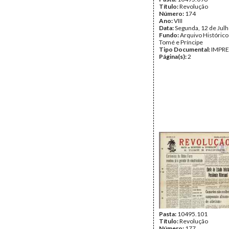
Título:
Revolução
Número:
174
Ano:
VIII
Data:
Segunda, 12 de Jul
Fundo:
Arquivo Histórico
Tomé e Príncipe
Tipo Documental:
IMPR
Página(s):
2
Pasta:
10495.101
Título:
Revolução
Número:
177