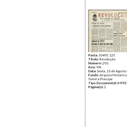
Pasta:
10495.125
Título:
Revolução
Número:
201
Ano:
VIII
Data:
Sexta, 13 de Agosto
Fundo:
Arquivo Histórico
Tomé e Príncipe
Tipo Documental:
IMPR
Página(s):
2