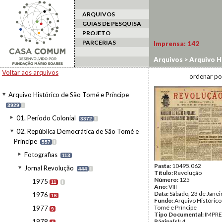
ARQUIVOS
GUIAS DE PESQUISA
PROJETO
PARCERIAS
Imprensa:
142
Arquivos
>
Arquivo H
>
Jornal Revolução
>
Voltar aos arquivos
ordenar po
Arquivo Histórico de São Tomé e Príncipe
3929
I
01. Período Colonial
3372
I
02. República Democrática de São Tomé e
Príncipe
557
I
Fotografias
113
Pasta:
10495.062
Jornal Revolução
444
I
Título:
Revolução
Número:
125
1975
11
I
Ano:
VIII
Data:
Sábado, 23 de Janei
1976
16
Fundo:
Arquivo Histórico
Tomé e Príncipe
1977
9
Tipo Documental:
IMPR
1978
Página(s):
4