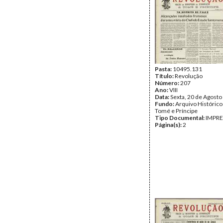
Pasta:
10495.131
Título:
Revolução
Número:
207
Ano:
VIII
Data:
Sexta, 20 de Agosto
Fundo:
Arquivo Histórico
Tomé e Príncipe
Tipo Documental:
IMPR
Página(s):
2