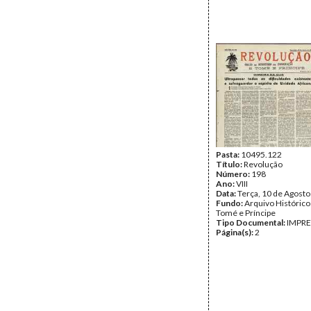
Pasta:
10495.122
Título:
Revolução
Número:
198
Ano:
VIII
Data:
Terça, 10 de Agost
Fundo:
Arquivo Histórico
Tomé e Príncipe
Tipo Documental:
IMPR
Página(s):
2