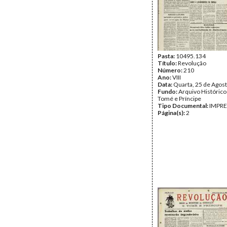
Pasta:
10495.134
Título:
Revolução
Número:
210
Ano:
VIII
Data:
Quarta, 25 de Agos
Fundo:
Arquivo Histórico
Tomé e Príncipe
Tipo Documental:
IMPR
Página(s):
2