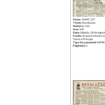
Pasta:
10495.137
Título:
Revolução
Número:
213
Ano:
VIII
Data:
Sábado, 28 de Agos
Fundo:
Arquivo Histórico
Tomé e Príncipe
Tipo Documental:
IMPR
Página(s):
2