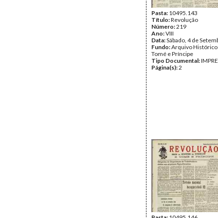
Pasta:
10495.143
Título:
Revolução
Número:
219
Ano:
VIII
Data:
Sábado, 4 de Setem
Fundo:
Arquivo Histórico
Tomé e Príncipe
Tipo Documental:
IMPR
Página(s):
2
Pasta:
10495.146