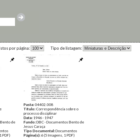
istos por página:
Tipo de listagem:
Pasta:
04402.008
e
Título:
Correspondência sobre o
processo disciplinar
Data:
1946 - 1947
 Bento de
Fundo:
DBC - Documentos Bento de
Jesus Caraça
ntos
Tipo Documental:
Documentos
1 PDF)
Página(s):
6 (5 Imagens, 1 PDF)