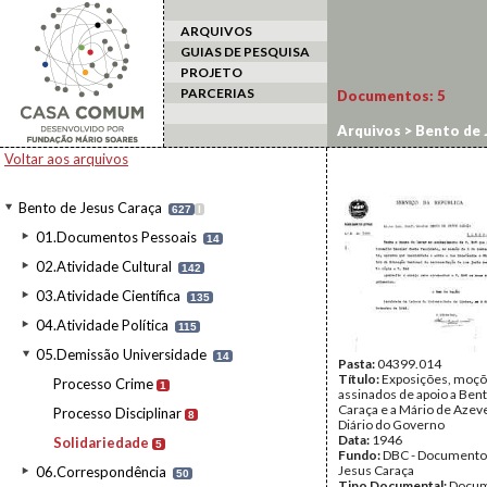
ARQUIVOS
GUIAS DE PESQUISA
PROJETO
PARCERIAS
Documentos:
5
Arquivos
>
Bento de 
Voltar aos arquivos
Bento de Jesus Caraça
627
I
01.Documentos Pessoais
14
02.Atividade Cultural
142
03.Atividade Científica
135
04.Atividade Política
115
05.Demissão Universidade
14
Pasta:
04399.014
Título:
Exposições, moçõ
Processo Crime
1
assinados de apoio a Ben
Caraça e a Mário de Aze
Processo Disciplinar
8
Diário do Governo
Data:
1946
Solidariedade
5
Fundo:
DBC - Documento
Jesus Caraça
06.Correspondência
50
Tipo Documental:
Docum