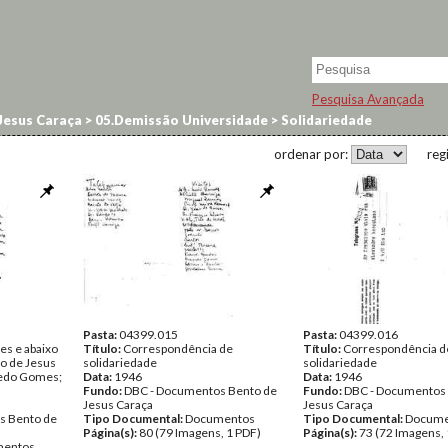
Pesquisa Avançada
Jesus Caraça
>
05.Demissão Universidade
>
Solidariedade
ordenar por:
reg
Pasta:
04399.015
Pasta:
04399.016
es e abaixo
Título:
Correspondência de
Título:
Correspondência d
to de Jesus
solidariedade
solidariedade
vedo Gomes;
Data:
1946
Data:
1946
Fundo:
DBC - Documentos Bento de
Fundo:
DBC - Documentos
Jesus Caraça
Jesus Caraça
s Bento de
Tipo Documental:
Documentos
Tipo Documental:
Docume
Página(s):
80 (79 Imagens, 1 PDF)
Página(s):
73 (72 Imagens, 
entos