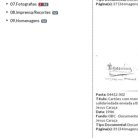
07.Fotografias
Página(s):
37 (36 Imagens
2
51
08.Imprensa/Recortes
52
09.Homenagens
54
Pasta:
04412.002
Título:
Cartões com men
solidariedade enviada a 
Jesus Caraça
Data:
1946
Fundo:
DBC - Documento
Jesus Caraça
Tipo Documental:
Docum
Página(s):
35 (34 Imagens