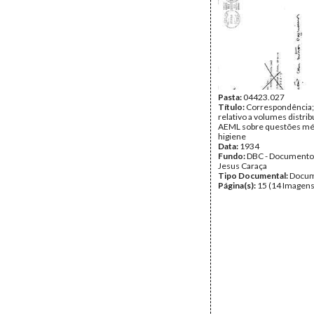
Pasta:
04423.027
Título:
Correspondência;
relativo a volumes distrib
AEML sobre questões mé
higiene
Data:
1934
Fundo:
DBC - Documento
Jesus Caraça
Tipo Documental:
Docum
Página(s):
15 (14 Imagens