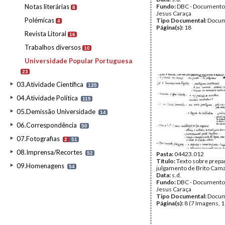
Notas literárias
Fundo:
DBC - Documento
8
Jesus Caraça
Polémicas
Tipo Documental:
Docum
4
Página(s):
18
Revista Litoral
16
Trabalhos diversos
10
Universidade Popular Portuguesa
23
03.Atividade Científica
135
04.Atividade Política
115
05.Demissão Universidade
14
06.Correspondência
50
07.Fotografias
2
51
08.Imprensa/Recortes
52
Pasta:
04423.012
Título:
Texto sobre prepa
09.Homenagens
54
julgamento de Brito Cam
Data:
s.d.
Fundo:
DBC - Documento
Jesus Caraça
Tipo Documental:
Docum
Página(s):
8 (7 Imagens, 1