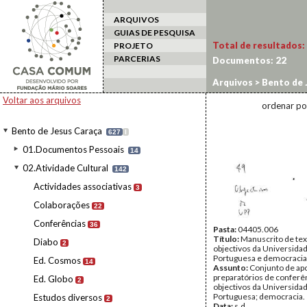
ARQUIVOS
GUIAS DE PESQUISA
Total de resultados:
PROJETO
PARCERIAS
Documentos:
22
Arquivos
>
Bento de 
Voltar aos arquivos
ordenar po
Bento de Jesus Caraça
627
I
01.Documentos Pessoais
14
02.Atividade Cultural
142
Actividades associativas
3
Colaborações
22
Conferências
36
Pasta:
04405.006
Título:
Manuscrito de tex
Diabo
2
objectivos da Universida
Portuguesa e democracia
Ed. Cosmos
14
Assunto:
Conjunto de a
preparatórios de conferê
Ed. Globo
2
objectivos da Universida
Portuguesa; democracia.
Estudos diversos
2
Data:
s.d.