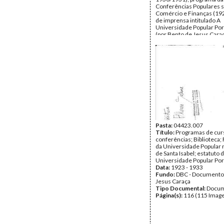
Conferências Populares 
Comércio e Finanças (192
de imprensa intitulado A
Universidade Popular Po
(por Bento de Jesus Caraç
apontamento de Bento de
Caraça s/ a Universidade 
Setúbal; manuscrito de s
Universidade Popular Por
os touros de morte; apon
Curso da UPP 1942 a 19
de horas por disciplina, d
conferências).
Data:
1922 - 1931
Fundo:
DBC - Documento
Jesus Caraça
Tipo Documental:
Docum
Página(s):
Pasta:
04423.007
22
Título:
Programas de cur
conferências; Biblioteca
da Universidade Popular 
de Santa Isabel; estatuto 
Universidade Popular Po
Data:
1923 - 1933
Fundo:
DBC - Documento
Jesus Caraça
Tipo Documental:
Docum
Página(s):
116 (115 Image