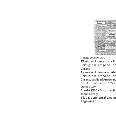
Pasta:
04399.029
Título:
A Universidade P
Portuguesa, artigo de Be
Caraça
Assunto:
A Universidade
Portuguesa, artigo de Be
Caraça, publicado no jorn
de 31 de Janeiro de 1929.
Data:
1929
Fundo:
DBC - Documento
Jesus Caraça
Tipo Documental:
Docum
Página(s):
1