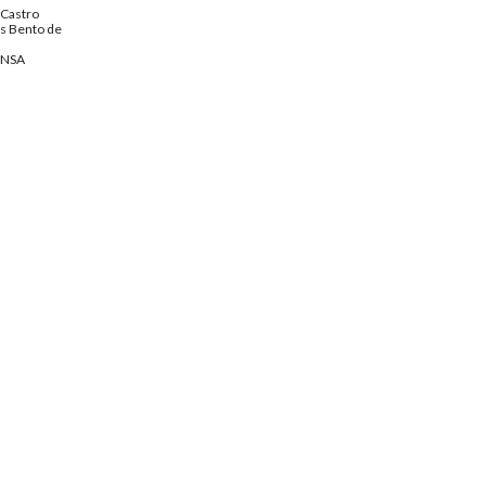
 Castro
s Bento de
ENSA