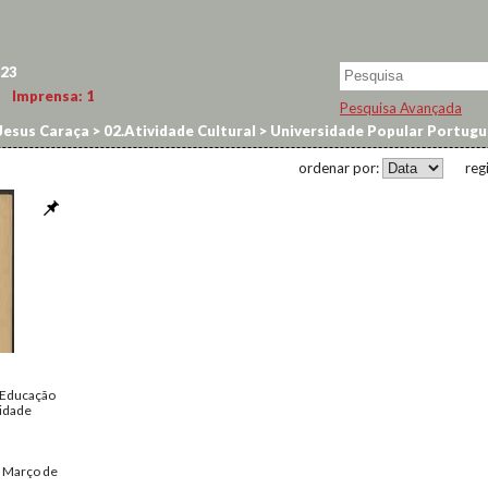
23
Imprensa:
1
Pesquisa Avançada
Jesus Caraça
>
02.Atividade Cultural
>
Universidade Popular Portug
ordenar por:
reg
 Educação
sidade
- Março de