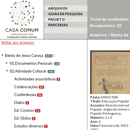
ARQUIVOS
GUIAS DE PESQUISA
Total de resultados:
PROJETO
PARCERIAS
Documentos:
22
Arquivos
>
Bento de 
Voltar aos arquivos
Bento de Jesus Caraça
627
I
01.Documentos Pessoais
14
02.Atividade Cultural
142
Actividades associativas
3
Colaborações
22
Conferências
36
Pasta:
04423.008
Título:
Educação Popular
Diabo
2
Assunto:
Revista mensal
Popular, órgão da Univer
Ed. Cosmos
14
Popular Portuguesa.
Número:
1 e 2
Ed. Globo
2
Ano:
2
Data:
Fevereiro de 1922 
Estudos diversos
2
1922