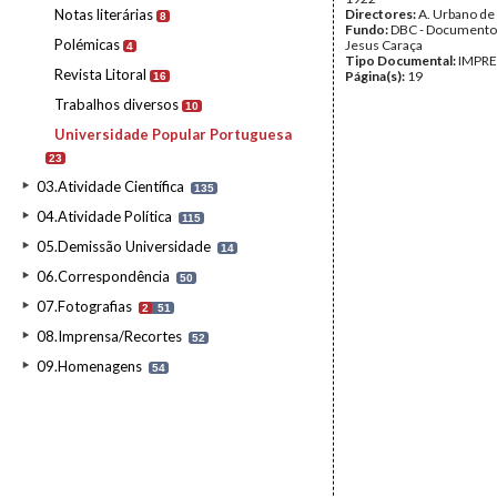
Notas literárias
Directores:
A. Urbano de
8
Fundo:
DBC - Documento
Polémicas
Jesus Caraça
4
Tipo Documental:
IMPR
Revista Litoral
Página(s):
19
16
Trabalhos diversos
10
Universidade Popular Portuguesa
23
03.Atividade Científica
135
04.Atividade Política
115
05.Demissão Universidade
14
06.Correspondência
50
07.Fotografias
2
51
08.Imprensa/Recortes
52
09.Homenagens
54