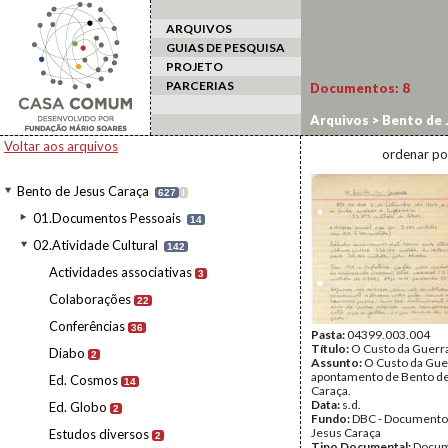
ARQUIVOS
GUIAS DE PESQUISA
PROJETO
PARCERIAS
Documentos:
8
Arquivos
>
Bento de 
Voltar aos arquivos
ordenar po
Bento de Jesus Caraça
627
I
01.Documentos Pessoais
14
02.Atividade Cultural
142
Actividades associativas
3
Colaborações
22
Conferências
36
Pasta:
04399.003.004
Título:
O Custo da Guerr
Diabo
2
Assunto:
O Custo da Gue
apontamento de Bento de
Ed. Cosmos
14
Caraça.
Data:
s.d.
Ed. Globo
2
Fundo:
DBC - Documento
Jesus Caraça
Estudos diversos
2
Tipo Documental:
Docum