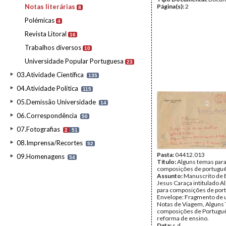
Notas literárias
Página(s):
2
8
Polémicas
4
Revista Litoral
16
Trabalhos diversos
10
Universidade Popular Portuguesa
23
03.Atividade Científica
135
04.Atividade Política
115
05.Demissão Universidade
14
06.Correspondência
50
07.Fotografias
2
51
08.Imprensa/Recortes
52
Pasta:
04412.013
09.Homenagens
54
Título:
Alguns temas par
composições de portugu
Assunto:
Manuscrito de 
Jesus Caraça intitulado 
para composições de por
Envelope: Fragmento de 
Notas de Viagem, Alguns
composições de Portuguê
reforma de ensino.
Data:
s.d.