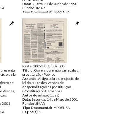
Data:
Quarta, 27 de Junho de 1990
NSA
Fundo:
UMAR
Tipo Documental:
IMPRENSA
Página(s):
1
Pasta:
10093.003.002.005
 presenta
Título:
Governo alemão vai legalizar
cicio de la
prostituição - Público
Assunto:
Artigo sobre o projecto de
ojecto de
lei do SPD e dos Verdes de
a
despenalização da prostituição.
e Verdes,
(Prostituição, Alemanha)
ição.
Autor do artigo:
(Lusa)
Data:
Segunda, 14 de Maio de 2001
e 2001
Fundo:
UMAR
Tipo Documental:
IMPRENSA
NSA
Página(s):
1