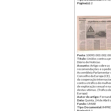
Página(s):
2
Pasta:
10093.003.002.00
Título:
Unidos contra a pr
Diário de Notícias
Assunto:
Artigo sobre as
recomendações e o pedi
Assembleia Parlamentar 
Conselho da Europa (CE),
da cooperação internacion
contra o tráfico de mulher
de exploração sexual e n
destas vítimas. (Tráfico 
Europa)
Autor do artigo:
Fernand
Data:
Quinta, 24 de Abril
Fundo:
UMAR
Tipo Documental:
IMPR
Página(s):
1