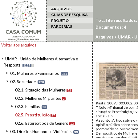
ARQUIVOS
GUIAS DE PESQUISA
Total de resultados:
PROJETO
PARCERIAS
Documentos:
4
Arquivos
>
UMAR - Un
Voltar aos arquivos
UMAR - União de Mulheres Alternativa e
Resposta
1127
I
01. Mulheres e Feminismos
681
02. Sociedade
120
02.1. Situação das Mulheres
52
02.2. Mulheres Migrantes
2
Pasta:
10093.003.002.00
02.3. Famílias
Título:
«Tribunal de opini
26
situação : Prostituição ju
02.5. Prostituição
27
social - s.n.
Assunto:
Artigo sobre o «
02.6. Estereótipos de Género
13
opinião pública sobre pros
promovido pelo Movimen
03. Direitos Humanos e Violências
99
Democrático de Mulher
em Aveiro, um dos distri