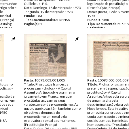
testemunhos
Guillebaud; P. S.
legalização da prostituição.
rtigo sobre
Data:
Domingo, 18 de Março de 1973
(Prostituição, França)
de
- Segunda, 19 de Março de 1973
Data:
Quarta, 19 de Novem
ospital
Fundo:
IDM
1975
o, França)
Tipo Documental:
IMPRENSA
Fundo:
UMAR
Castaing
Página(s):
1
Tipo Documental:
IMPRE
 de 1973
Página(s):
1
ENSA
4
Pasta:
10093.003.001.005
Pasta:
10093.003.001.009
itutas no
Título:
Prostitutas francesas
Título:
Profissionais amer
olícias -
processam «chulos» - A Capital
pretendem despenalização
Assunto:
Artigo sobre o primeiro
prostituição - A Capital
ecisão de
julgamento em França, em que
Assunto:
Artigo sobre a o
e formarem
prostitutas acusam os seus
de uma marcha pela
 dos seus
«protectores» de proxenetismo. As
descriminalização da prost
éxico)
quatro queixosas têm também como
Nova Iorque. Esta iniciativa
 1980
objectivo a denúncia do
promovida por grupos de pr
proxenetismo em geral e da
conta com o apoio de mino
ENSA
escravatura sexual das mulheres.
sociais como as feministas
(Prostituição, França)
homossexuais. (Prostituiç
Data:
Quinta, 26 de Junho de 1980
Data:
Quinta, 26 de Junho 