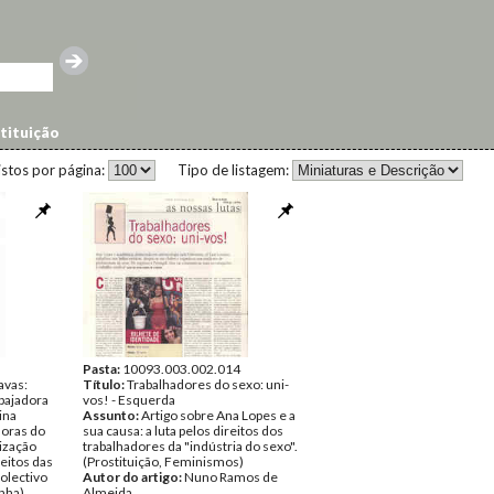
stituição
istos por página:
Tipo de listagem:
Pasta:
10093.003.002.014
avas:
Título:
Trabalhadores do sexo: uni-
abajadora
vos! - Esquerda
ina
Assunto:
Artigo sobre Ana Lopes e a
doras do
sua causa: a luta pelos direitos dos
nização
trabalhadores da "indústria do sexo".
eitos das
(Prostituição, Feminismos)
Colectivo
Autor do artigo:
Nuno Ramos de
nha)
Almeida