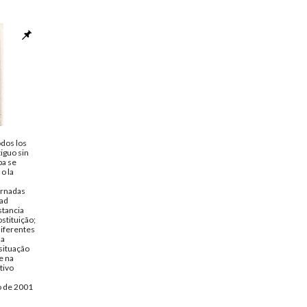
odos los
iguo sin
pa se
o la
ornadas
dad
stancia
stituição;
diferentes
 a
 situação
e na
tivo
o de 2001
NSA