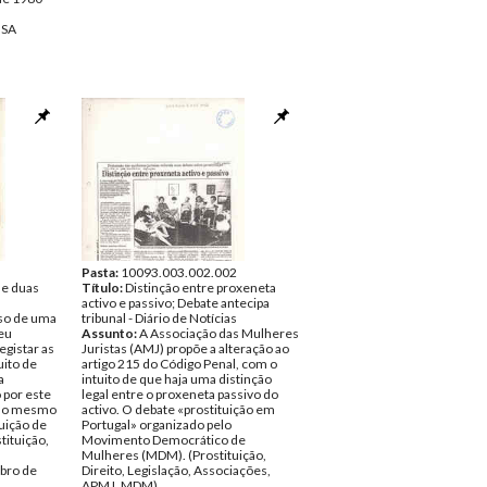
NSA
Pasta:
10093.003.002.002
de duas
Título:
Distinção entre proxeneta
activo e passivo; Debate antecipa
aso de uma
tribunal - Diário de Notícias
deu
Assunto:
A Associação das Mulheres
egistar as
Juristas (AMJ) propõe a alteração ao
uito de
artigo 215 do Código Penal, com o
a
intuito de que haja uma distinção
o por este
legal entre o proxeneta passivo do
 ao mesmo
activo. O debate «prostituição em
tuição de
Portugal» organizado pelo
tituição,
Movimento Democrático de
Mulheres (MDM). (Prostituição,
bro de
Direito, Legislação, Associações,
APMJ, MDM)