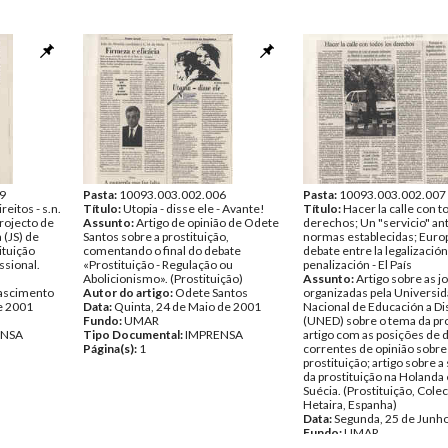
9
Pasta:
10093.003.002.006
Pasta:
10093.003.002.007
eitos - s.n.
Título:
Utopia - disse ele - Avante!
Título:
Hacer la calle con t
projecto de
Assunto:
Artigo de opinião de Odete
derechos; Un "servicio" ant
 (JS) de
Santos sobre a prostituição,
normas establecidas; Euro
ituição
comentando o final do debate
debate entre la legalización 
ssional.
«Prostituição - Regulação ou
penalización - El País
Abolicionismo». (Prostituição)
Assunto:
Artigo sobre as j
ascimento
Autor do artigo:
Odete Santos
organizadas pela Universi
e 2001
Data:
Quinta, 24 de Maio de 2001
Nacional de Educación a Di
Fundo:
UMAR
(UNED) sobre o tema da pro
ENSA
Tipo Documental:
IMPRENSA
artigo com as posições de 
Página(s):
1
correntes de opinião sobre
prostituição; artigo sobre a
da prostituição na Holanda 
Suécia. (Prostituição, Colec
Hetaira, Espanha)
Data:
Segunda, 25 de Junh
Fundo:
UMAR
Tipo Documental:
IMPRE