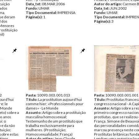
tuição
Data_txt:
08.MAR.2006
Autor do artigo:
Carmen B
dados
Fundo:
UMAR
Data_txt:
JUN.2002
ema,
Tipo Documental:
IMPRENSA
Fundo:
UMAR
que deram
Página(s):
1
Tipo Documental:
IMPRE
l dos
Página(s):
3
e Menores
rostituição
il)
ENSA
2
Pasta:
10093.003.001.013
Pasta:
10093.003.001.001
jourd'hui
Título:
La prostitution aujourd'hui
Título:
Prostitutas france
e: le
comme hier; «Professionnels pour
congresso nacional - A Capi
Le Monde
dames» - Le Monde
Assunto:
Artigo sobre a re
eto) sobre a
Assunto:
Artigo sobre a prostituição
primeiro congresso nacion
os anos
masculina homossexual;
prostiutas, que se realizou
i: o
Testemunho de um prostituto que
França. Simone de Beauvoir
 e da não
trabalha exclusivamente para
das personalidades convid
tuição;
mulheres. (Prostituição;
marcou presença neste co
 sobre estas
Homossexualidade; França)
Prostitutas britânicas fun
ótipos
Autor do artigo:
Jean-Claude
Londres uma organização p