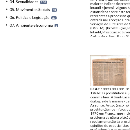
04. Sexualidades
106
maiores índices de prosti
infantil e juvenil. Alguns 
05. Movimentos Sociais
73
estatísticos sobre este t
referentes a processos 
06. Política e Legislação
47
entrada na Direcção Gera
Serviços de Tutelares d
07. Ambiente e Economia
1
(DGSTM). (Prostituição, P
Infantil, Prostituição Juven
Autor do artigo:
Paula Sá
Data_txt:
[1990]
Fundo:
UMAR
Tipo Documental:
IMPR
Página(s):
1
Pasta:
10093.003.001.01
Título:
La prostitution au
comme hier; A Saint-Lazar
dialogue de la misère - 
Assunto:
Artigo (incompl
prostituição nos inícios d
1970 em França, que inclu
problema da não proibição
regulamentação da prosti
opiniões de especialistas
profissionais e os estere