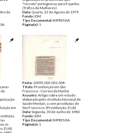
"recruta" portuguesas para Espanha.
(Tráfico de Mulheres)
bro de
Data:
Quarta, 22 de Agosto de 1979
Fundo:
IDM
Tipo Documental:
IMPRENSA
NSA
Página(s):
1
Pasta:
10093.003.001.008
icanas
Título:
Prostituiçaõ em São
 da
Francisco - Correio da Manhã
Assunto:
Artigo sobre um estudo
rganização
elaborado pelo «Instituto Nacional de
Saúde Mental», a cem prostitutas de
ituição em
São Francisco. (Prostituição, EUA)
Data:
Segunda, 30 de Junho de 1980
ostitutas,
Fundo:
IDM
rias
Tipo Documental:
IMPRENSA
 ou os
Página(s):
1
ão, EUA)
de 1980