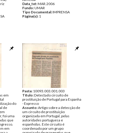
riz
Data_txt:
MAR.2006
Fundo:
UMAR
Tipo Documental:
IMPRENSA
NSA
Página(s):
1
Pasta:
10093.003.001.003
sas em
Título:
Detectado circuito de
tal
prostituição de Portugal para Espanha
alização do
- Expresso
al de
Assunto:
Artigo sobre a detecção de
 em
um circuito de prostituição
, foi uma
organizada em Portugal, pelas
adas que
autoridades portuguesa e
ngresso.
espanholas. Este circuito é
dam em
coordenado por um grupo
ara a
organizado de proxenetas que