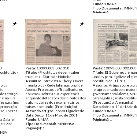
Fundo:
UMAR
Tipo Documental:
IMPRE
Página(s):
1
3
Pasta:
10093.003.002.010
Pasta:
10093.003.002.008
ostituição -
Título:
«Prostitutas devem saber
Título:
El Gobierno alemán
truques» - Diário de Notícias
una ley para legalizar el ejer
Assunto:
Entrevista a Cheryl Overs,
prostitución - El País
do da
membro da «Rede Internacional de
Assunto:
Artigo sobre o pr
do
Apoio a Projectos de Trabalhadores
lei apresentado pela maiori
 de reforço
do Sexo», sobre a sua experiência
governamental alemã, SPD 
al na luta
enquanto defensora dos direitos dos
para legalização da prostitu
es para fins
trabalhadores do sexo, em vários
(Prostituição, Alemanha)
a protecção
países do mundo. (Prostituição)
Data:
Sábado, 12 de Maio d
de Mulheres,
Autor do artigo:
Leonor Figueiredo
Fundo:
UMAR
Data:
Sexta, 11 de Maio de 2001
Tipo Documental:
IMPRE
a Gabriel
Fundo:
UMAR
Página(s):
1
 de 1997
Tipo Documental:
IMPRENSA
Página(s):
1
ENSA