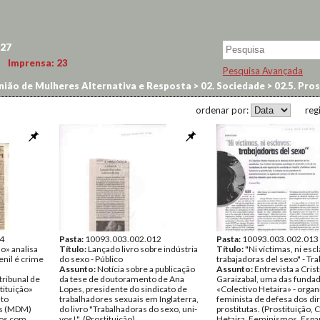
27
Imprensa:
23
Pesquisa Avançada
ião de Mulheres Alternativa e Resposta
>
02. Sociedade
>
02.5. Pro
ordenar por:
reg
4
Pasta:
10093.003.002.012
Pasta:
10093.003.002.013
ão» analisa
Título:
Lançado livro sobre indústria
Título:
"Ni víctimas, ni escl
venil é crime
do sexo - Público
trabajadoras del sexo" - Tr
Assunto:
Notícia sobre a publicação
Assunto:
Entrevista a Crist
tribunal de
da tese de doutoramento de Ana
Garaizabal, uma das funda
tituição»
Lopes, presidente do sindicato de
«Colectivo Hetaira» - orga
to
trabalhadores sexuais em Inglaterra,
feminista de defesa dos dir
es (MDM)
do livro "Trabalhadoras do sexo, uni-
prostitutas. (Prostituição, 
tos com
vos!". (Prostituição)
Hetaira, Feminismos, Espa