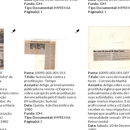
Fundo:
IDM
Fundo:
IDM
Tipo Documental:
IMPRENSA
Tipo Documental:
IMPRE
Página(s):
1
Página(s):
1
0
Pasta:
10093.003.001.011
Pasta:
10093.003.001.007
inho" dá
Título:
Suécia luta contra a
Título:
Um caso de moral 
a
prostituição - Tempo
faces - Correio da Manhã
Assunto:
Artigo, primeiramente
Assunto:
Artigo sobre o c
re a
publicado na revista «L'Express»,
prostituta inglesa que per
ue tem como
sobre o projecto anti-prostituição
judicialmente o direito de r
ação
desencadeado pelo Estado sueco.
suas actividades, com o int
utas. As
(Prostituição, Suécia)
pagar menos impostos. Est
ha e Maria
Data:
Quinta, 4 de Dezembro de
profissional critica o Estad
1980
receber os seus impostos
ociação.
Fundo:
IDM
tempo que qualifica a pros
s)
Tipo Documental:
IMPRENSA
«imoralidade sexual». (Pros
e 1980
Página(s):
2
Reino Unido)
Data:
Sábado, 20 de Dezem
ENSA
1980