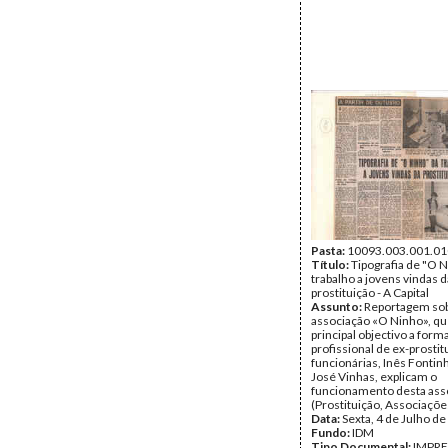
Pasta:
10093.003.001.01
Título:
Tipografia de "O N
trabalho a jovens vindas d
prostituição - A Capital
Assunto:
Reportagem sob
associação «O Ninho», q
principal objectivo a form
profissional de ex-prostit
funcionárias, Inês Fontin
José Vinhas, explicam o
funcionamento desta ass
(Prostituição, Associaçõe
Data:
Sexta, 4 de Julho d
Fundo:
IDM
Tipo Documental:
IMPR