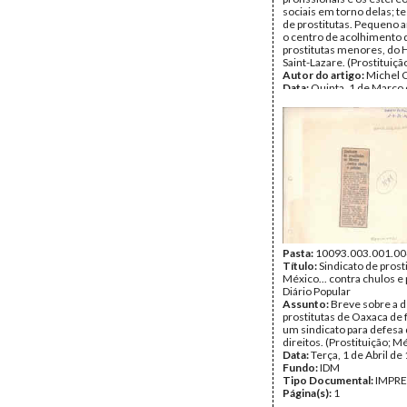
sociais em torno delas; 
de prostitutas. Pequeno a
o centro de acolhimento 
prostitutas menores, do H
Saint-Lazare. (Prostituiçã
Autor do artigo:
Michel 
Data:
Quinta, 1 de Março
Fundo:
IDM
Tipo Documental:
IMPR
Página(s):
2
Pasta:
10093.003.001.00
Título:
Sindicato de prost
México... contra chulos e p
Diário Popular
Assunto:
Breve sobre a d
prostitutas de Oaxaca d
um sindicato para defesa
direitos. (Prostituição; M
Data:
Terça, 1 de Abril de
Fundo:
IDM
Tipo Documental:
IMPR
Página(s):
1