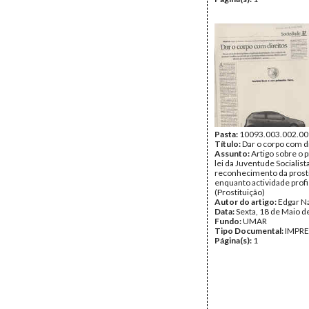
Pasta:
10093.003.002.00
Título:
Dar o corpo com dir
Assunto:
Artigo sobre o 
lei da Juventude Socialista
reconhecimento da prost
enquanto actividade profi
(Prostituição)
Autor do artigo:
Edgar N
Data:
Sexta, 18 de Maio d
Fundo:
UMAR
Tipo Documental:
IMPR
Página(s):
1