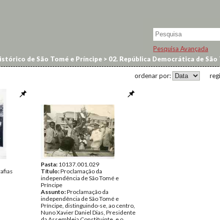
Pesquisa Avançada
istórico de São Tomé e Príncipe
>
02. República Democrática de São 
ordenar por:
reg
Pasta:
10137.001.029
afias
Título:
Proclamação da
independência de São Tomé e
Príncipe
Assunto:
Proclamação da
independência de São Tomé e
Príncipe, distinguindo-se, ao centro,
Nuno Xavier Daniel Dias, Presidente
da Assembleia Constituinte, e o