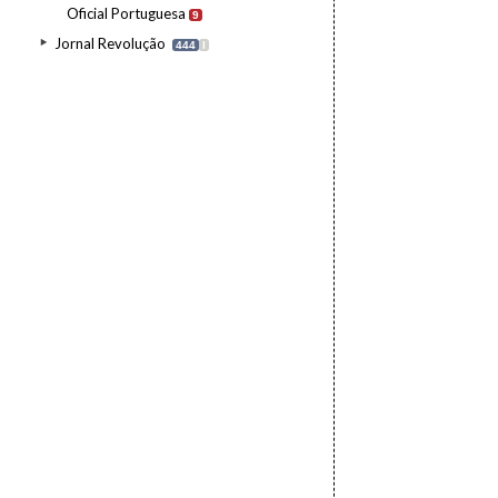
Oficial Portuguesa
9
Jornal Revolução
444
I