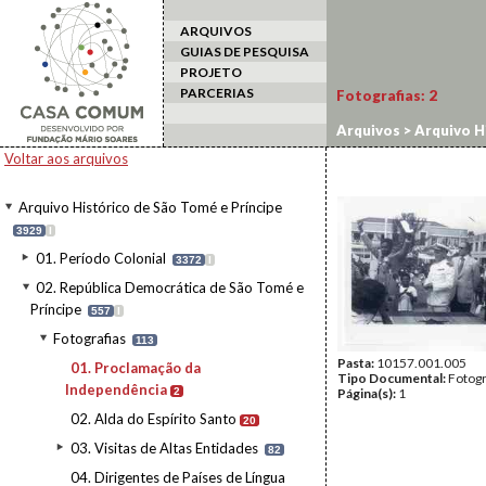
ARQUIVOS
GUIAS DE PESQUISA
PROJETO
PARCERIAS
Fotografias:
2
Arquivos
>
Arquivo H
Voltar aos arquivos
Arquivo Histórico de São Tomé e Príncipe
3929
I
01. Período Colonial
3372
I
02. República Democrática de São Tomé e
Príncipe
557
I
Fotografias
113
Pasta:
10157.001.005
01. Proclamação da
Tipo Documental:
Fotogr
Independência
2
Página(s):
1
02. Alda do Espírito Santo
20
03. Visitas de Altas Entidades
82
04. Dirigentes de Países de Língua