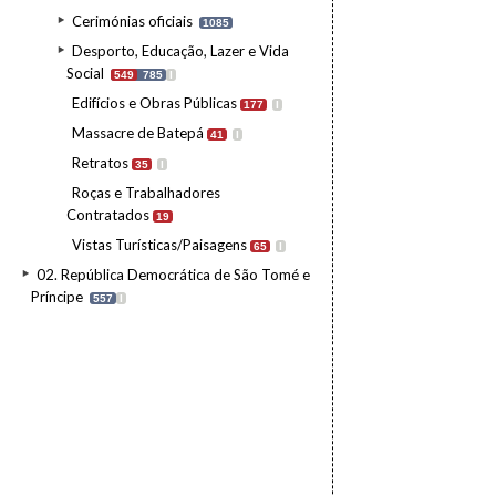
Cerimónias oficiais
1085
Desporto, Educação, Lazer e Vida
Social
549
785
I
Edifícios e Obras Públicas
177
I
Massacre de Batepá
41
I
Retratos
35
I
Roças e Trabalhadores
Contratados
19
Vistas Turísticas/Paisagens
65
I
02. República Democrática de São Tomé e
Príncipe
557
I