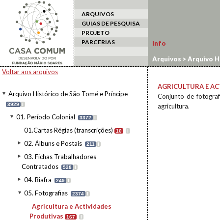
ARQUIVOS
GUIAS DE PESQUISA
PROJETO
PARCERIAS
Info
Arquivos
>
Arquivo H
e Actividades Produt
Voltar aos arquivos
AGRICULTURA E AC
Arquivo Histórico de São Tomé e Príncipe
Conjunto de fotograf
3929
I
agricultura.
01. Período Colonial
3372
I
01.Cartas Régias (transcrições)
10
I
02. Álbuns e Postais
211
I
03. Fichas Trabalhadores
Contratados
528
I
04. Biafra
249
I
05. Fotografias
2374
I
Agricultura e Actividades
Produtivas
167
I