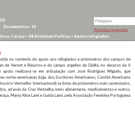
36
Documentos:
10
Pesquisa Avançada
Jesus Caraça
>
04.Atividade Política
>
Apoio refugiados
S
ida no contexto do apoio aos refugiados e prisioneiros dos campos de
es de Vernet e Rieucros e do campo argelino de Djelfa, no decurso da II
e apoio realizava-se em articulação com José Rodrigues Miguéis, que
ões norte-americanas (Liga dos Escritores Americanos, Comité Americano
Socorro Vermelho Internacional) as listas de prisioneiros mais carenciados,
dos, através da Cruz Vermelha, bens alimentares, medicamentos e outros,
raça, Maria Alice Lami e Guida Lami, pela Associação Feminina Portuguesa