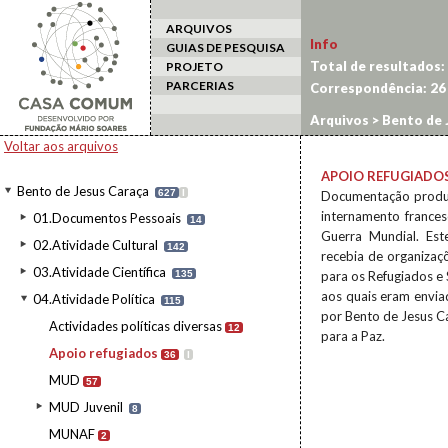
ARQUIVOS
Info
GUIAS DE PESQUISA
Total de resultados:
PROJETO
PARCERIAS
Correspondência:
26
Arquivos
>
Bento de 
Voltar aos arquivos
APOIO REFUGIADO
Bento de Jesus Caraça
627
I
Documentação produz
internamento frances
01.Documentos Pessoais
14
Guerra Mundial. Est
02.Atividade Cultural
142
recebia de organizaç
03.Atividade Científica
135
para os Refugiados e 
aos quais eram envia
04.Atividade Política
115
por Bento de Jesus Ca
Actividades políticas diversas
12
para a Paz.
Apoio refugiados
36
I
MUD
57
MUD Juvenil
8
MUNAF
2