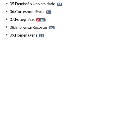
05.Demissão Universidade
14
06.Correspondência
50
07.Fotografias
2
51
08.Imprensa/Recortes
52
09.Homenagens
54