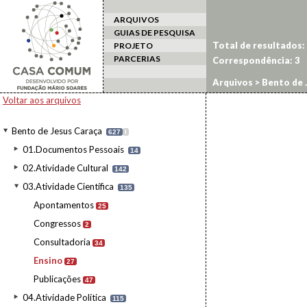
ARQUIVOS
GUIAS DE PESQUISA
Total de resultados:
PROJETO
PARCERIAS
Correspondência:
3
Arquivos
>
Bento de 
Voltar aos arquivos
Bento de Jesus Caraça
627
I
01.Documentos Pessoais
14
02.Atividade Cultural
142
03.Atividade Científica
135
Apontamentos
25
Congressos
2
Consultadoria
34
Ensino
27
Publicações
47
04.Atividade Política
115