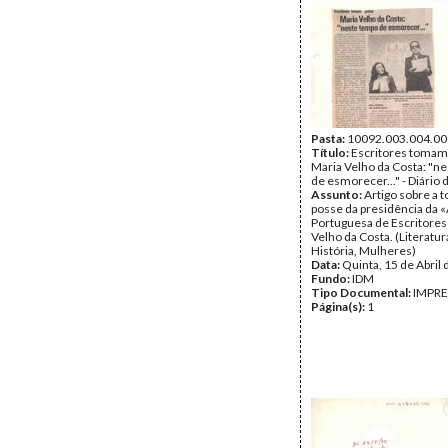
Pasta:
10092.003.004.00
Título:
Escritores tomam 
Maria Velho da Costa: "n
de esmorecer..." - Diário 
Assunto:
Artigo sobre a 
posse da presidência da 
Portuguesa de Escritores
Velho da Costa. (Literatur
História, Mulheres)
Data:
Quinta, 15 de Abril
Fundo:
IDM
Tipo Documental:
IMPR
Página(s):
1