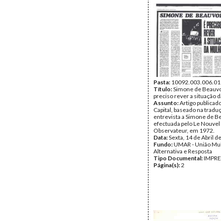
Pasta:
10092.003.006.01
Título:
Simone de Beauvoi
preciso rever a situação 
Assunto:
Artigo publicado
Capital, baseado na trad
entrevista a Simone de B
efectuada pelo Le Nouvel
Observateur, em 1972.
Data:
Sexta, 14 de Abril d
Fundo:
UMAR - União Mu
Alternativa e Resposta
Tipo Documental:
IMPR
Página(s):
2