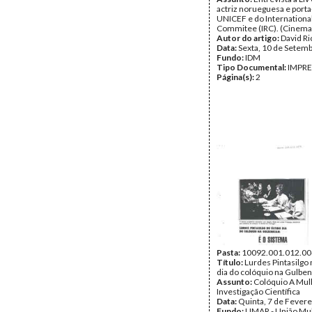
actriz norueguesa e porta
UNICEF e do Internationa
Commitee (IRC). (Cinema,
Autor do artigo:
David R
Data:
Sexta, 10 de Setem
Fundo:
IDM
Tipo Documental:
IMPR
Página(s):
2
Pasta:
10092.001.012.00
Título:
Lurdes Pintasilgo 
dia do colóquio na Gulbe
Assunto:
Colóquio A Mul
Investigação Científica
Data:
Quinta, 7 de Fevere
Fundo:
UMAR - União Mu