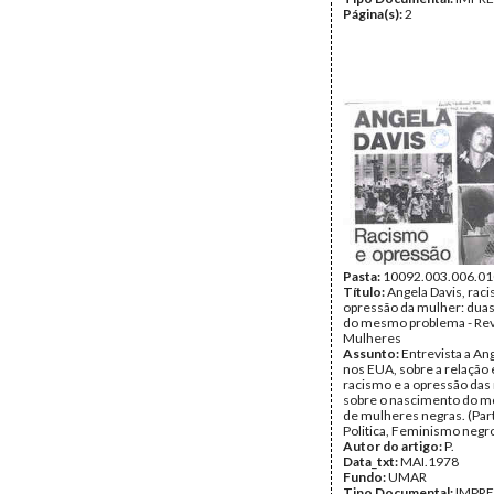
Página(s):
2
Pasta:
10092.003.006.01
Título:
Angela Davis, rac
opressão da mulher: duas
do mesmo problema - Rev
Mulheres
Assunto:
Entrevista a An
nos EUA, sobre a relação 
racismo e a opressão das
sobre o nascimento do 
de mulheres negras. (Par
Politica, Feminismo negro
Autor do artigo:
P.
Data_txt:
MAI.1978
Fundo:
UMAR
Tipo Documental:
IMPR