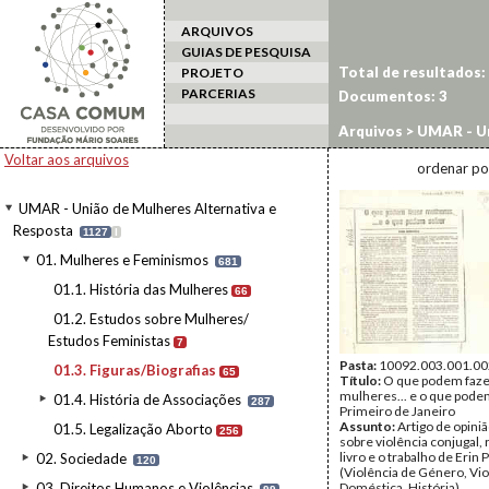
ARQUIVOS
GUIAS DE PESQUISA
Total de resultados:
PROJETO
PARCERIAS
Documentos:
3
Arquivos
>
UMAR - Un
Figuras/Biografias
Voltar aos arquivos
ordenar po
UMAR - União de Mulheres Alternativa e
Resposta
1127
I
01. Mulheres e Feminismos
681
01.1. História das Mulheres
66
01.2. Estudos sobre Mulheres/
Estudos Feministas
7
Pasta:
10092.003.001.00
01.3. Figuras/Biografias
65
Título:
O que podem faze
mulheres... e o que podem
01.4. História de Associações
287
Primeiro de Janeiro
Assunto:
Artigo de opini
01.5. Legalização Aborto
256
sobre violência conjugal, 
livro e o trabalho de Erin 
02. Sociedade
120
(Violência de Género, Vio
03. Direitos Humanos e Violências
Doméstica, História)