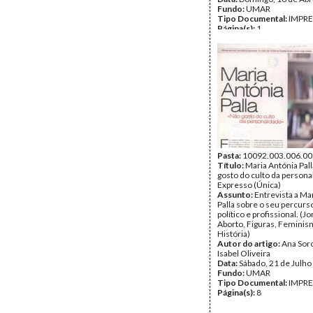
Fundo:
UMAR
Tipo Documental:
IMPR
Página(s):
1
Pasta:
10092.003.006.00
Título:
Maria Antónia Pal
gosto do culto da persona
Expresso (Única)
Assunto:
Entrevista a Ma
Palla sobre o seu percurs
político e profissional. (J
Aborto, Figuras, Feminis
História)
Autor do artigo:
Ana Sor
Isabel Oliveira
Data:
Sábado, 21 de Julho
Fundo:
UMAR
Tipo Documental:
IMPR
Página(s):
8