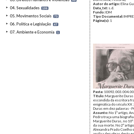
99
Autor do artigo:
Elina G
04. Sexualidades
Data_txt:
s.d.
106
Fundo:
IDM
05. Movimentos Sociais
Tipo Documental:
IMPR
73
Página(s):
1
06. Política e Legislação
47
07. Ambiente e Economia
1
Pasta:
10092.003.004.00
Título:
Marguerite Duras :
escondida da escritora f
enigmática do século XX 
Duras em dez palavras - P
Assunto:
No 1º artigo, A
Pedro traça uma biografia
Marguerite Duras, no 10º 
da sua morte. No 2º artigo 
Alexandra Prado Coelho s
analisa dez obras desta es