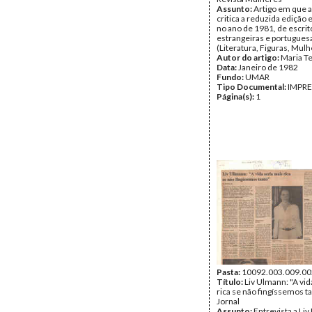
Assunto:
Artigo em que a
critica a reduzida edição 
no ano de 1981, de escrit
estrangeiras e portugues
(Literatura, Figuras, Mul
Autor do artigo:
Maria T
Data:
Janeiro de 1982
Fundo:
UMAR
Tipo Documental:
IMPR
Página(s):
1
Pasta:
10092.003.009.00
Título:
Liv Ulmann: "A vid
rica se não fingíssemos ta
Jornal
Assunto:
Entrevista a Li