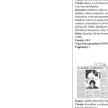
Título:
Baez e o Prémio N
Correio da Manhã
Assunto:
Notícia sobre a
debate sobre violações do
humanos e desarmamen
Madrid, entre os quais in
cantora Joan Baez e o Pr
da Paz de 1980, Adolfo Es
(Direitos Humanos, Paz, F
Data:
Quarta, 26 de Nov
1980
Fundo:
IDM
Tipo Documental:
IMPR
Página(s):
1
Pasta:
10092.003.005.00
Título:
A mulher e a litera
Revista Mulheres