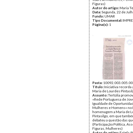
Figuras)
Autor do artigo:
Maria T
Data:
Segunda, 22 de Jul
Fundo:
UMAR
Tipo Documental:
IMPR
Página(s):
1
Pasta:
10092.003.005.00
Título:
Iniciativa recorda 
Maria de Lourdes Pintasil
Assunto:
Tertúlia promov
«Rede Portuguesa de Jove
Igualdade de Oportunida
Mulheres e Homens» no P
homenagem a Maria de L
Pintasilgo, em que tamb
debateu a questão das qu
(Participação Política, As
Figuras, Mulheres)
Autor do artigo:
Estela A