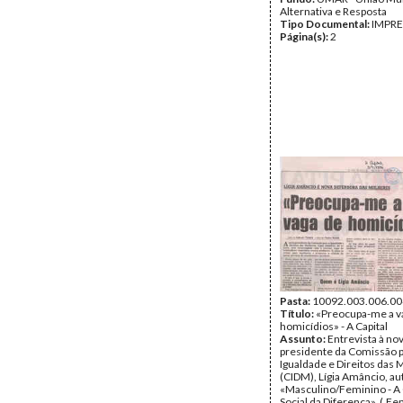
Alternativa e Resposta
Tipo Documental:
IMPR
Página(s):
2
Pasta:
10092.003.006.00
Título:
«Preocupa-me a v
homicídios» - A Capital
Assunto:
Entrevista à no
presidente da Comissão p
Igualdade e Direitos das
(CIDM), Lígia Amâncio, aut
«Masculino/Feminino - A
Social da Diferença». (,F