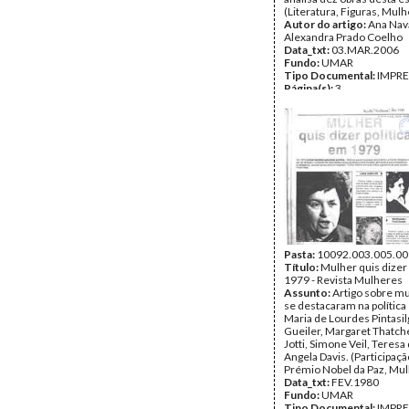
(Literatura, Figuras, Mul
Autor do artigo:
Ana Nav
Alexandra Prado Coelho
Data_txt:
03.MAR.2006
Fundo:
UMAR
Tipo Documental:
IMPR
Página(s):
3
Pasta:
10092.003.005.00
Título:
Mulher quis dizer 
1979 - Revista Mulheres
Assunto:
Artigo sobre m
se destacaram na polític
Maria de Lourdes Pintasilg
Gueiler, Margaret Thatche
Jotti, Simone Veil, Teresa
Angela Davis. (Participação
Prémio Nobel da Paz, Mu
Data_txt:
FEV.1980
Fundo:
UMAR
Tipo Documental:
IMPR