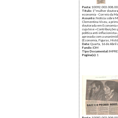
Pasta:
10092.003.008.00
Título:
1ª mulher doutor
economia - Correio da M
Assunto:
Notícia sobre M
Clementina Viseu, a prim
doutorada em Economia 
cuja tese «Contribuições 
política anti-inflacionista»,
aprovada com a unanimida
(Economia, Figuras, Histó
Data:
Quarta, 16 de Abril
Fundo:
IDM
Tipo Documental:
IMPR
Página(s):
1
Pasta:
10092.003.009.00