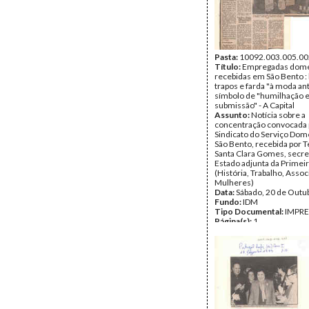
Pasta:
10092.003.005.00
Título:
Empregadas domé
recebidas em São Bento :
trapos e farda "à moda ant
símbolo de "humilhação 
submissão" - A Capital
Assunto:
Notícia sobre a
concentração convocada 
Sindicato do Serviço Dom
São Bento, recebida por 
Santa Clara Gomes, secre
Estado adjunta da Primeir
(História, Trabalho, Asso
Mulheres)
Data:
Sábado, 20 de Outu
Fundo:
IDM
Tipo Documental:
IMPR
Página(s):
1