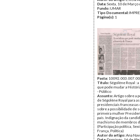
Data:
Sexta, 10 de Março
Fundo:
UMAR
Tipo Documental:
IMPR
Página(s):
1
Pasta:
10092.003.007.00
Título:
Ségolène Royal : a 
que pode mudar a Históri
- Público
Assunto:
Artigo sobre a 
de Ségolène Royal para as
presidenciais franceasas 
sobre a possibilidade de s
primeira mulher Preside
país. Indignação da candid
machismo de membros do
(Participação política, Se
França, Política)
Autor do artigo:
Ana Nav
Data:
Domingo, 16 de Abr