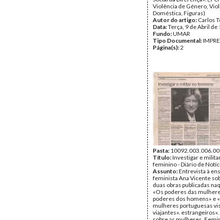
Violência de Género, Vio
Doméstica, Figuras)
Autor do artigo:
Carlos T
Data:
Terça, 9 de Abril de
Fundo:
UMAR
Tipo Documental:
IMPR
Página(s):
2
Pasta:
10092.003.006.00
Título:
Investigar e milita
feminino - Diário de Notíc
Assunto:
Entrevista à ens
feminista Ana Vicente so
duas obras publicadas na
«Os poderes das mulhere
poderes dos homens» e 
mulheres portuguesas vis
viajantes». estrangeiros»
sobre as mulheres, Femi