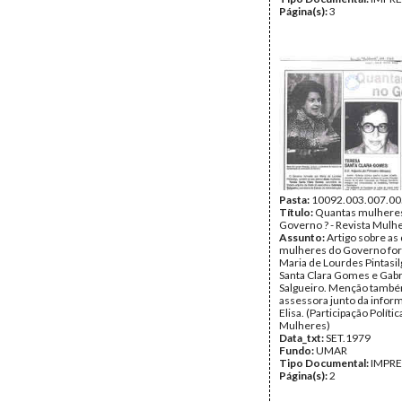
Página(s):
3
Pasta:
10092.003.007.00
Título:
Quantas mulhere
Governo ? - Revista Mulh
Assunto:
Artigo sobre as
mulheres do Governo fo
Maria de Lourdes Pintasil
Santa Clara Gomes e Gabr
Salgueiro. Menção també
assessora junto da infor
Elisa. (Participação Polític
Mulheres)
Data_txt:
SET.1979
Fundo:
UMAR
Tipo Documental:
IMPR
Página(s):
2