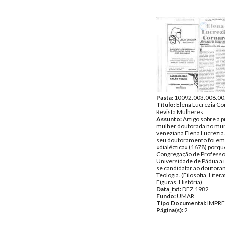
Pasta:
10092.003.008.00
Título:
Elena Lucrezia Co
Revista Mulheres
Assunto:
Artigo sobre a 
mulher doutorada no mun
veneziana Elena Lucrezia.
seu doutoramento foi em
«dialéctica» (1678) porqu
Congregação de Professo
Universidade de Pádua a 
se candidatar ao doutor
Teologia. (Filosofia, Litera
Figuras, História)
Data_txt:
DEZ.1982
Fundo:
UMAR
Tipo Documental:
IMPR
Página(s):
2