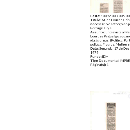
Pasta:
10092.003.005.00
Título:
M. de Lourdes Pint
necessário o reforço do p
Portugal Hoje
Assunto:
Entrevista a Ma
Lourdes Pintasilgo aquan
ida às urnas. (Política, Par
política, Figuras, Mulhere
Data:
Segunda, 17 de De
1979
Fundo:
IDM
Tipo Documental:
IMPR
Página(s):
1